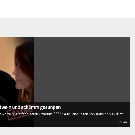
Rotwein und schlimm gesungen
Sarkozy ist nach drei Wochen wieder aus der Haft entlassen worden. TTV fand heraus, warum. * * * * * Alle Sendungen von Transition TV: 🌐 http://www.transitiontv.org Spenden für Transition TV: 💚 http://www.transitiontv.org/unterstuetzen Newsletter abonnieren: 🗞 http://www.transitiontv.org/newsletter
00:33