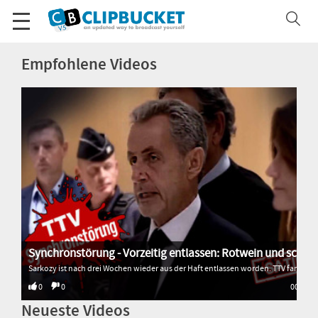
Empfohlene Videos
Synchronstörung - Vorzeitig entlassen: Rotwein und schlimm gesungen
Sarkozy ist nach drei Wochen wieder aus der Haft entlassen worden. TTV fand heraus, warum. * * * * * Alle Sendungen von Transition TV: 🌐 http://www.transitiontv.org Spenden für Transition TV: 💚 http://www.transitiontv.org/unterstuetzen Newsletter abonnieren: 🗞 http://www.transitiontv.org/newsletter
0
0
00:33
Neueste Videos