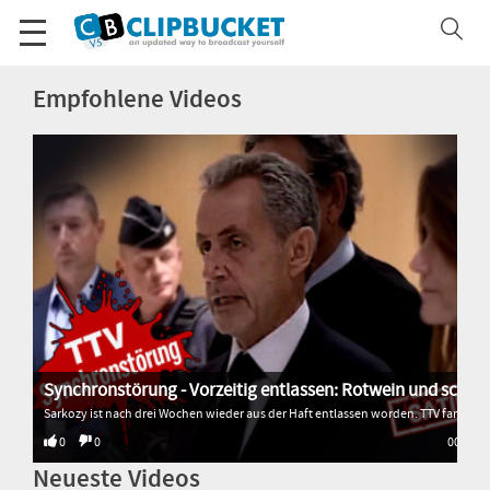
Empfohlene Videos
Synchronstörung - Vorzeitig entlassen: Rotwein und schlimm gesungen
Sarkozy ist nach drei Wochen wieder aus der Haft entlassen worden. TTV fand heraus, warum. * * * * * Alle Sendungen von Transition TV: 🌐 http://www.transitiontv.org Spenden für Transition TV: 💚 http://www.transitiontv.org/unterstuetzen Newsletter abonnieren: 🗞 http://www.transitiontv.org/newsletter
0
0
00:33
Neueste Videos