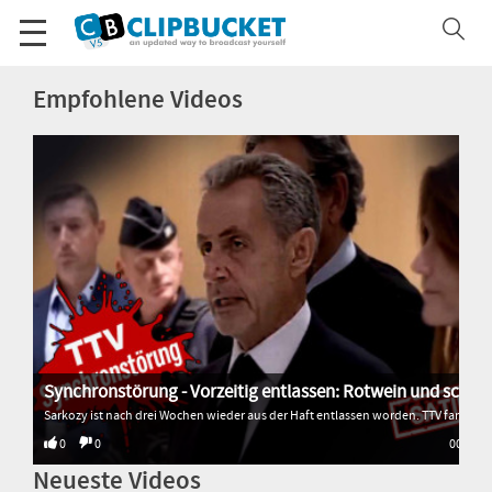
Empfohlene Videos
Synchronstörung - Vorzeitig entlassen: Rotwein und schlimm gesungen
Sarkozy ist nach drei Wochen wieder aus der Haft entlassen worden. TTV fand heraus, warum. * * * * * Alle Sendungen von Transition TV: 🌐 http://www.transitiontv.org Spenden für Transition TV: 💚 http://www.transitiontv.org/unterstuetzen Newsletter abonnieren: 🗞 http://www.transitiontv.org/newsletter
0
0
00:33
Neueste Videos