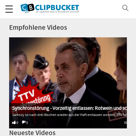
Empfohlene Videos
Synchronstörung - Vorzeitig entlassen: Rotwein und schlimm gesungen
Sarkozy ist nach drei Wochen wieder aus der Haft entlassen worden. TTV fand heraus, warum. * * * * * Alle Sendungen von Transition TV: 🌐 http://www.transitiontv.org Spenden für Transition TV: 💚 http://www.transitiontv.org/unterstuetzen Newsletter abonnieren: 🗞 http://www.transitiontv.org/newsletter
0
0
00:33
Neueste Videos