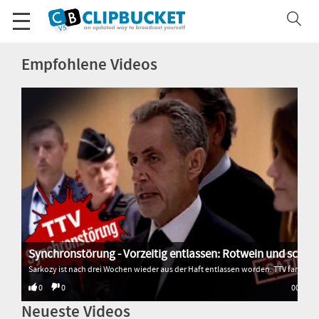
Empfohlene Videos
Synchronstörung - Vorzeitig entlassen: Rotwein und schlimm gesungen
Sarkozy ist nach drei Wochen wieder aus der Haft entlassen worden. TTV fand heraus, warum. * * * * * Alle Sendungen von Transition TV: 🌐 http://www.transitiontv.org Spenden für Transition TV: 💚 http://www.transitiontv.org/unterstuetzen Newsletter abonnieren: 🗞 http://www.transitiontv.org/newsletter
0
0
00:33
Neueste Videos