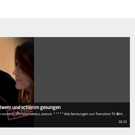
Rotwein und schlimm gesungen
Sarkozy ist nach drei Wochen wieder aus der Haft entlassen worden. TTV fand heraus, warum. * * * * * Alle Sendungen von Transition TV: 🌐 http://www.transitiontv.org Spenden für Transition TV: 💚 http://www.transitiontv.org/unterstuetzen Newsletter abonnieren: 🗞 http://www.transitiontv.org/newsletter
00:33