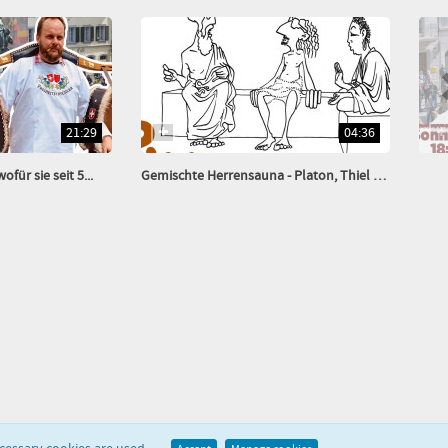
21:29
04:36
für sie seit 5...
Gemischte Herrensauna - Platon, Thiel & Buddha...