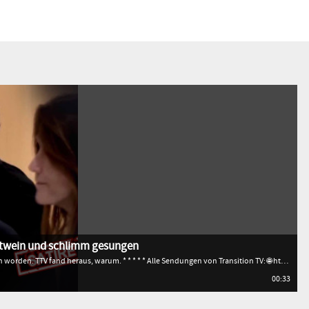
Rotwein und schlimm gesungen
Sarkozy ist nach drei Wochen wieder aus der Haft entlassen worden. TTV fand heraus, warum. * * * * * Alle Sendungen von Transition TV: 🌐 http://www.transitiontv.org Spenden für Transition TV: 💚 http://www.transitiontv.org/unterstuetzen Newsletter abonnieren: 🗞 http://www.transitiontv.org/newsletter
00:33