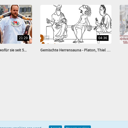
21:29
04:36
für sie seit 5...
Gemischte Herrensauna - Platon, Thiel & Buddha...