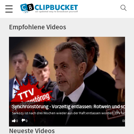
Empfohlene Videos
Synchronstörung - Vorzeitig entlassen: Rotwein und schlimm gesungen
Sarkozy ist nach drei Wochen wieder aus der Haft entlassen worden. TTV fand heraus, warum. * * * * * Alle Sendungen von Transition TV: 🌐 http://www.transitiontv.org Spenden für Transition TV: 💚 http://www.transitiontv.org/unterstuetzen Newsletter abonnieren: 🗞 http://www.transitiontv.org/newsletter
0
0
00:33
Neueste Videos