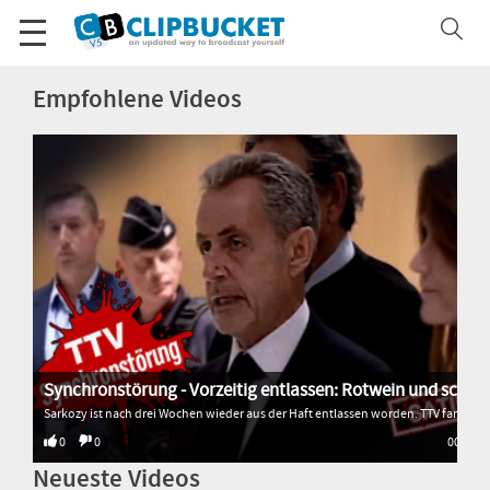
Empfohlene Videos
Synchronstörung - Vorzeitig entlassen: Rotwein und schlimm gesungen
Sarkozy ist nach drei Wochen wieder aus der Haft entlassen worden. TTV fand heraus, warum. * * * * * Alle Sendungen von Transition TV: 🌐 http://www.transitiontv.org Spenden für Transition TV: 💚 http://www.transitiontv.org/unterstuetzen Newsletter abonnieren: 🗞 http://www.transitiontv.org/newsletter
0
0
00:33
Neueste Videos