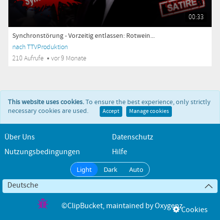
00:33
Synchronstörung - Vorzeitig entlassen: Rotwein...
nach TTVProduktion
210 Aufrufe
vor 9 Monate
This website uses cookies.
To ensure the best experience, only strictly
necessary cookies are used.
Accept
Manage cookies
Über Uns
Datenschutz
Nutzungsbedingungen
Hilfe
Light
Dark
Auto
Deutsche
©ClipBucket
, maintained by
Oxygenz
Cookies