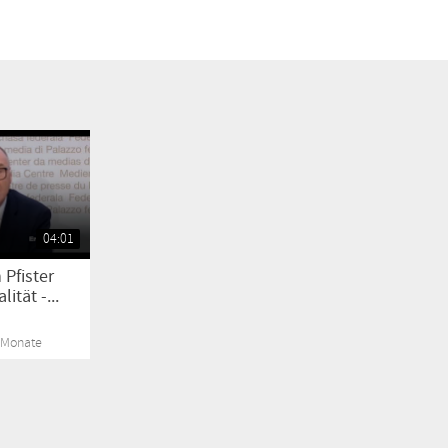
04:01
 Pfister
tät -...
4 Monate