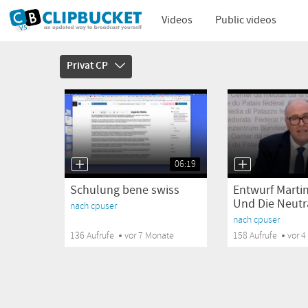
Videos
Public videos
Privat CP
06:19
Schulung bene swiss
Entwurf Martin
Und Die Neutrali
nach cpuser
nach cpuser
136 Aufrufe
vor 7 Monate
158 Aufrufe
vor 