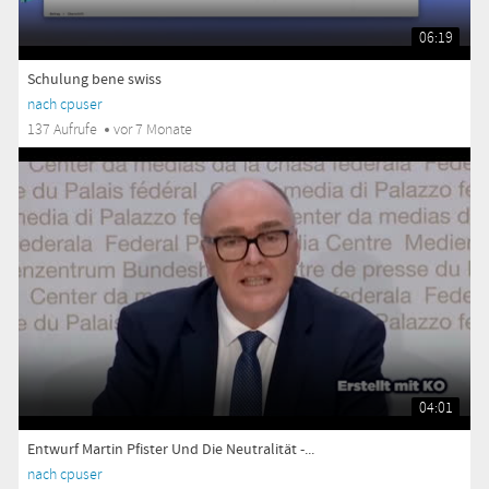
06:19
Schulung bene swiss
nach cpuser
137 Aufrufe
vor 7 Monate
04:01
Entwurf Martin Pfister Und Die Neutralität -...
nach cpuser