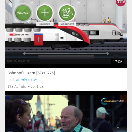
17:06
Bahnhof Luzern [SZzzE226]
nach admin.cb.ttv
173 Aufrufe
vor 1 Jahr