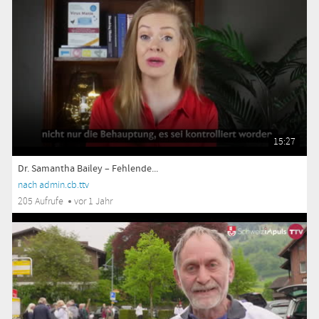
15:27
Dr. Samantha Bailey – Fehlende...
nach admin.cb.ttv
205 Aufrufe
vor 1 Jahr