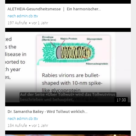
ALETHEIA-Gesundheitsmesse ｜ Ein harmonischer...
nach admin.cb.ttv
197 Aufrufe
vor 1 Jahr
17:30
Dr. Samantha Bailey - Wird Tollwut wirklich...
nach admin.cb.ttv
184 Aufrufe
vor 1 Jahr