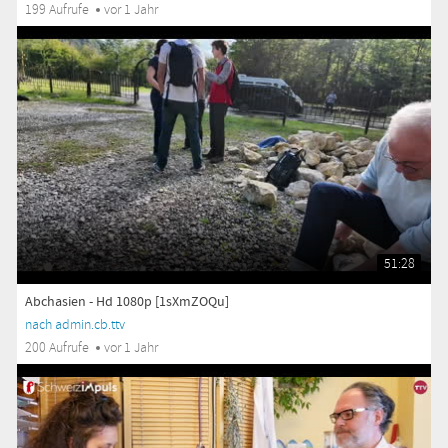
199 Aufrufe
vor 1 Jahr
51:28
Abchasien - Hd 1080p [1sXmZOQu]
nach admin.cb.ttv
200 Aufrufe
vor 1 Jahr