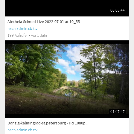
06:06:44
Aletheia Scimed Live 2022-07-01 at 10_55...
nach admin.cb.ttv
199 Aufrufe
vor 1 Jahr
01:07:47
Danzig-kaliningrad-st.petersburg - Hd 1080p...
nach admin.cb.ttv