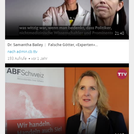
21:40
Dr. Samantha Bailey： Falsche Götter, «Experten»...
nach admin.cb.ttv
193 Aufrufe
vor 1 Jahr