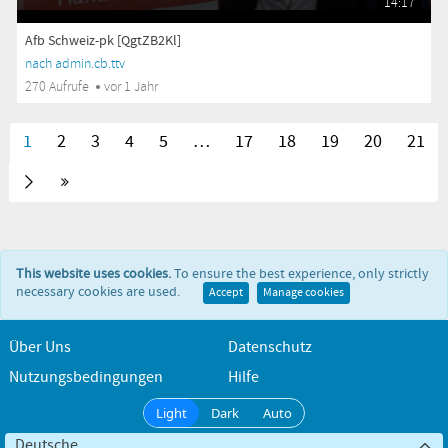
14:17
Afb Schweiz-pk [QgtZB2Kl]
nach admin.cb.ttv
270 Aufrufe
vor 1 Jahr
1
2
3
4
5
…
17
18
19
20
21
This website uses cookies.
To ensure the best experience, only strictly
necessary cookies are used.
Accept
Manage cookies
Über Uns
Datenschutz
Nutzungsbedingungen
Hilfe
Light
Dark
Auto
Deutsche