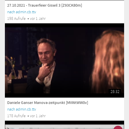
27.10.2021 - Trauerfeier Giswil 3 [Z93CK80m]
nach admin.cb.ttv
198 Aufrufe
vor 1 Jahr
28:32
Daniele Ganser Manova-zeitpunkt [MVWtWW0v]
nach admin.cb.ttv
178 Aufrufe
vor 1 Jahr