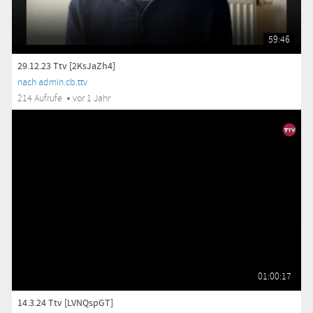
59:46
29.12.23 Ttv [2KsJaZh4]
nach admin.cb.ttv
214 Aufrufe
vor 1 Jahr
01:00:17
14.3.24 Ttv [LVNQspGT]