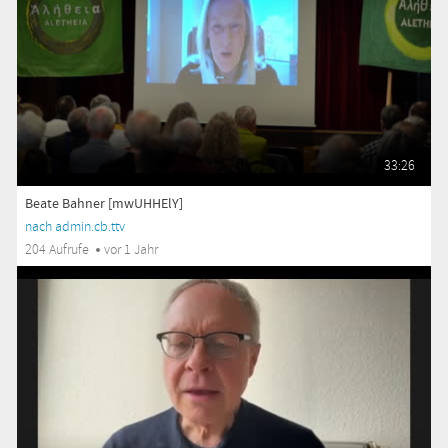
33:26
Beate Bahner [mwUHHElY]
nach admin.cb.ttv
204 Aufrufe
vor 1 Jahr