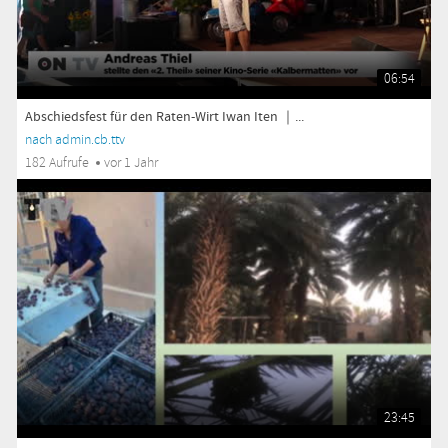
06:54
Abschiedsfest für den Raten-Wirt Iwan Iten ｜...
nach admin.cb.ttv
182 Aufrufe
vor 1 Jahr
23:45