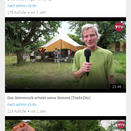
nach admin.cb.ttv
179 Aufrufe
vor 1 Jahr
15:46
Das Stimmvolk erhebt seine Stimme [TseEnZ6v]
nach admin.cb.ttv
215 Aufrufe
vor 1 Jahr