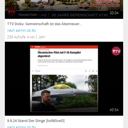
30:04
TTV Doku: Gemeinschaft ist das Abenteuer...
nach admin.cb.ttv
258 Aufrufe
vor 1 Jahr
40:54
9.9.24 Stand Der Dinge [to065veO]
nach admin.cb.ttv