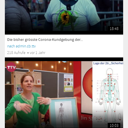
18:48
Die bisher grösste Corona-Kundgebung der...
nach admin.cb.ttv
218 Aufrufe
vor 1 Jahr
10:03