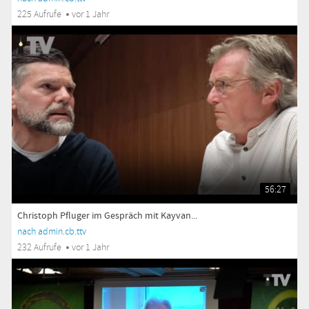
225 Aufrufe
vor 1 Jahr
56:27
Christoph Pfluger im Gespräch mit Kayvan...
nach admin.cb.ttv
232 Aufrufe
vor 1 Jahr