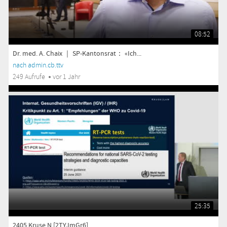
08:52
Dr. med. A. Chaix ｜ SP-Kantonsrat： «Ich...
nach admin.cb.ttv
249 Aufrufe
vor 1 Jahr
25:35
2405 Kruse N [2TYJmGr6]