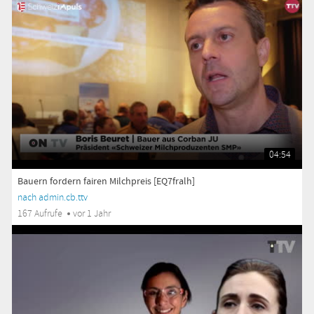
04:54
Bauern fordern fairen Milchpreis [EQ7fralh]
nach admin.cb.ttv
167 Aufrufe
vor 1 Jahr