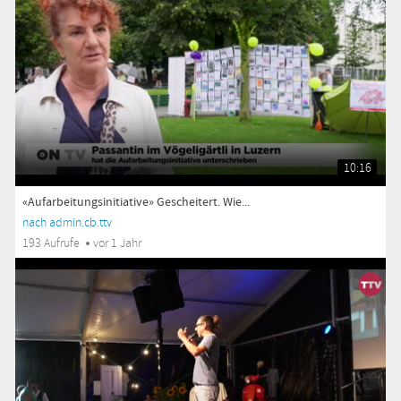
10:16
«Aufarbeitungsinitiative» Gescheitert. Wie...
nach admin.cb.ttv
193 Aufrufe
vor 1 Jahr