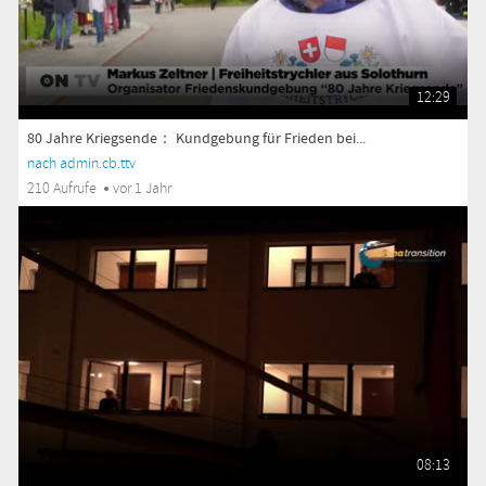
12:29
80 Jahre Kriegsende： Kundgebung für Frieden bei...
nach admin.cb.ttv
210 Aufrufe
vor 1 Jahr
08:13