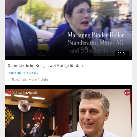
23:37
Demokratie im Krieg - zwei Mutige für den...
nach admin.cb.ttv
245 Aufrufe
vor 1 Jahr