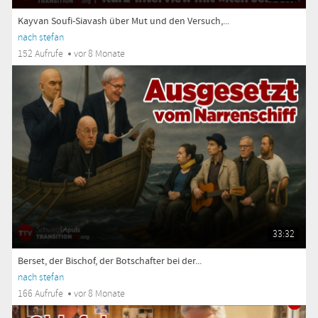
Kayvan Soufi-Siavash über Mut und den Versuch,...
nach stefan
152 Aufrufe
vor 8 Monate
33:32
Berset, der Bischof, der Botschafter bei der...
nach stefan
166 Aufrufe
vor 8 Monate