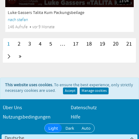
13:04
Luke Gassers Talita Kum Packungsbeilage
nach stefan
146 Aufrufe
vor 9 Monate
1
2
3
4
5
…
17
18
19
20
21
This website uses cookies.
To ensure the best experience, only strictly
necessary cookies are used.
Accept
Manage cookies
Über Uns
Datenschutz
Nutzungsbedingungen
Hilfe
Light
Dark
Auto
Deutsche