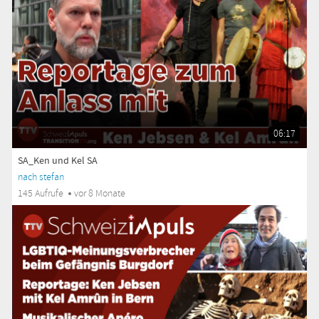
06:17
SA_Ken und Kel SA
nach stefan
145 Aufrufe
vor 8 Monate