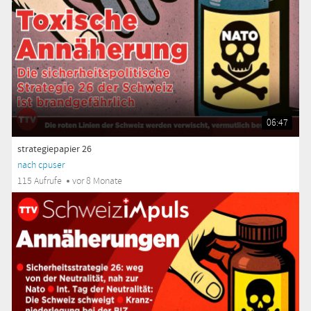
06:47
strategiepapier 26
nach cpuser
115 Aufrufe
vor 8 Monate