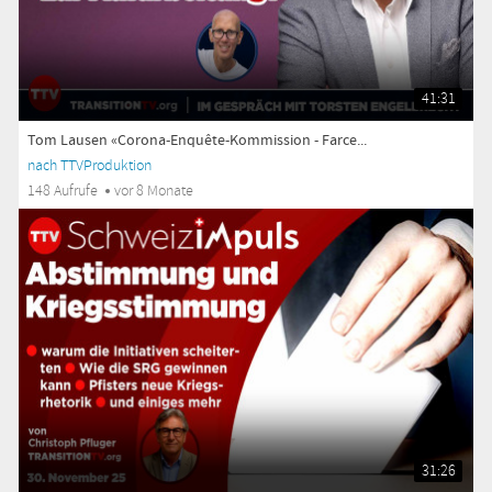
41:31
Tom Lausen «Corona-Enquête-Kommission - Farce...
nach TTVProduktion
148 Aufrufe
vor 8 Monate
31:26