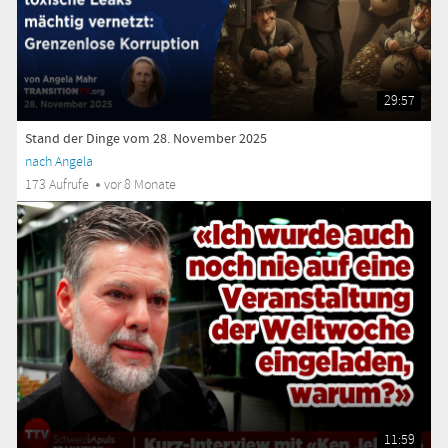
29:57
Stand der Dinge vom 28. November 2025
nach Angela
173 Aufrufe
vor 8 Monate
11:59