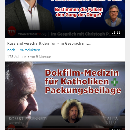
51:11
Russland verschärft den Ton - Im Gespräch mit...
nach TTVProduktion
175 Aufrufe
vor 9 Monate