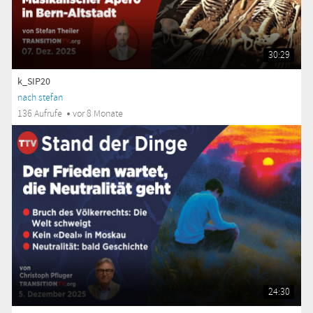
30:29
k_SIP20
nach stefan
136 Aufrufe
vor 8 Monate
24:30