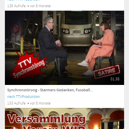
138 Aufrufe
vor 8 Monate
01:38
Synchronstörung - Starmers Gedanken, Fussball...
nach TTVProduktion
133 Aufrufe
vor 8 Monate