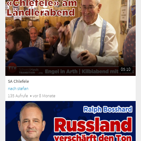
05:10
SA Chlefele
nach stefan
135 Aufrufe
vor 8 Monate