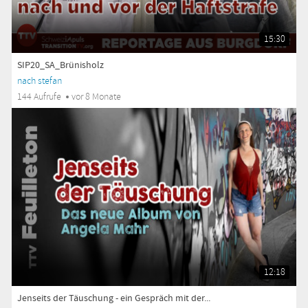
15:30
SIP20_SA_Brünisholz
nach stefan
144 Aufrufe
vor 8 Monate
12:18
Jenseits der Täuschung - ein Gespräch mit der...