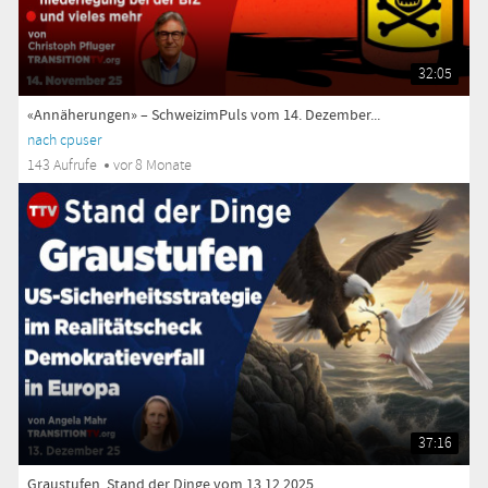
32:05
«Annäherungen» – SchweizimPuls vom 14. Dezember...
nach cpuser
143 Aufrufe
vor 8 Monate
37:16
Graustufen. Stand der Dinge vom 13.12.2025