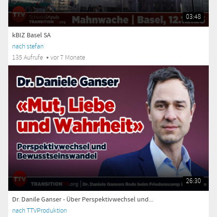
03:48
kBIZ Basel SA
nach stefan
135 Aufrufe
vor 7 Monate
26:30
Dr. Danile Ganser - Über Perspektivwechsel und...
nach TTVProduktion