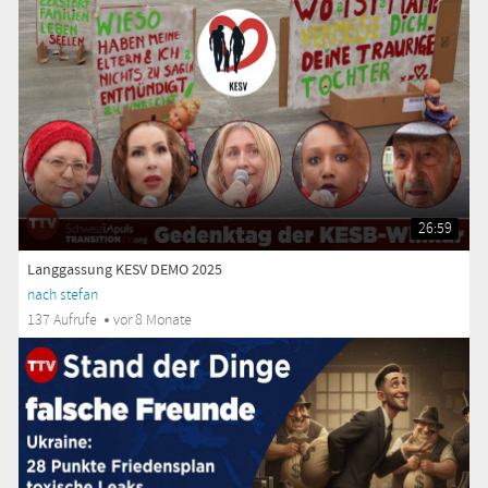
26:59
Langgassung KESV DEMO 2025
nach stefan
137 Aufrufe
vor 8 Monate