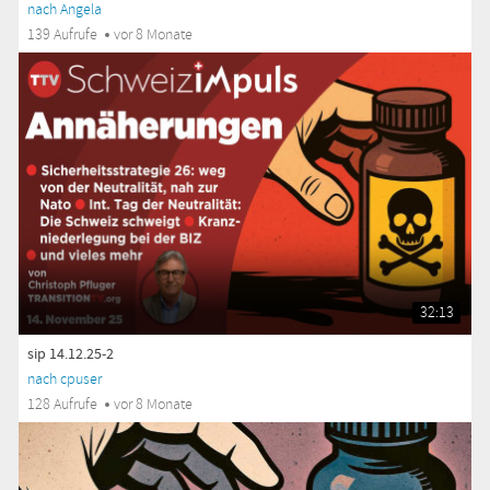
nach Angela
139 Aufrufe
vor 8 Monate
32:13
sip 14.12.25-2
nach cpuser
128 Aufrufe
vor 8 Monate