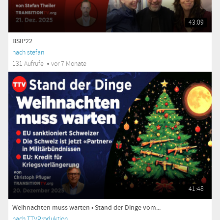
43:09
BSIP22
nach stefan
131 Aufrufe
vor 7 Monate
41:48
Weihnachten muss warten • Stand der Dinge vom...
nach TTVProduktion