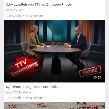
SchweizimPuls von TTV mit Christoph Pfluger
nach cpuser
175 Aufrufe
vor 8 Monate
00:58
Synchronstörung - Innen:Kosmetiker,...
nach TTVProduktion
143 Aufrufe
vor 8 Monate