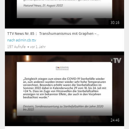
30:16
TTV News Nr. 85： Transhumanismus mit Graphen –...
nach admin.cb.ttv
197 Aufrufe
vor 1 Jahr
24:46