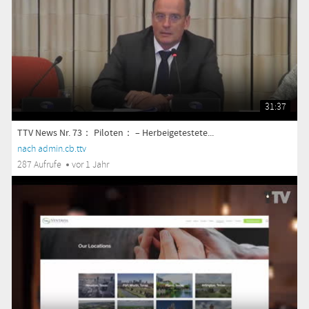
31:37
TTV News Nr. 73： Piloten： – Herbeigetestete...
nach admin.cb.ttv
287 Aufrufe
vor 1 Jahr