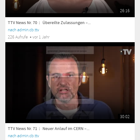
26:16
TTV News Nr. 70： Übereilte Zulassungen –...
nach admin.cb.ttv
226 Aufrufe
vor 1 Jahr
30:02
TTV News Nr. 71： Neuer Anlauf im CERN –...
nach admin.cb.ttv