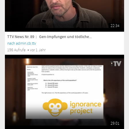
22:34
TTV News Nr. 89： Gen-Impfungen und tödliche...
nach admin.cb.ttv
196 Aufrufe
vor 1 Jahr
29:01