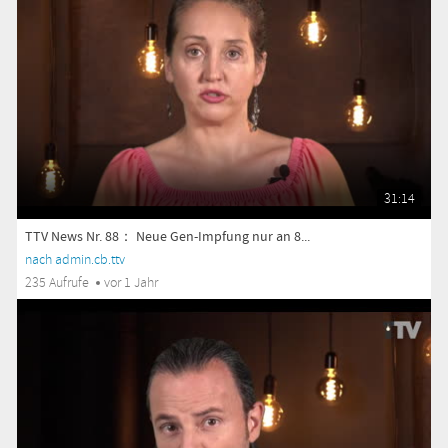
31:14
TTV News Nr. 88： Neue Gen-Impfung nur an 8...
nach admin.cb.ttv
235 Aufrufe
vor 1 Jahr