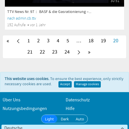
30:51
TTV News Nr. 97： BASF & die Gasrationierung –...
nach admin.cb.ttv
192 Aufrufe
vor 1 Jahr
1
2
3
4
5
…
18
19
20
21
22
23
24
This website uses cookies.
To ensure the best experience, only strictly
necessary cookies are used.
Accept
Manage cookies
Über Uns
Datenschutz
Nutzungsbedingungen
Hilfe
Light
Dark
Auto
Deutsche