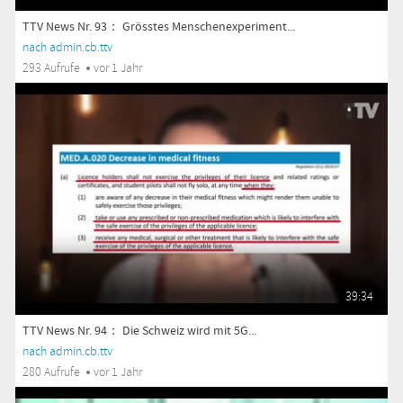
TTV News Nr. 93： Grösstes Menschenexperiment...
nach admin.cb.ttv
293 Aufrufe
vor 1 Jahr
39:34
TTV News Nr. 94： Die Schweiz wird mit 5G...
nach admin.cb.ttv
280 Aufrufe
vor 1 Jahr