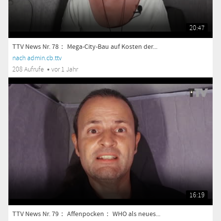
20:47
TTV News Nr. 78： Mega-City-Bau auf Kosten der...
nach admin.cb.ttv
208 Aufrufe
vor 1 Jahr
16:19
TTV News Nr. 79： Affenpocken： WHO als neues...