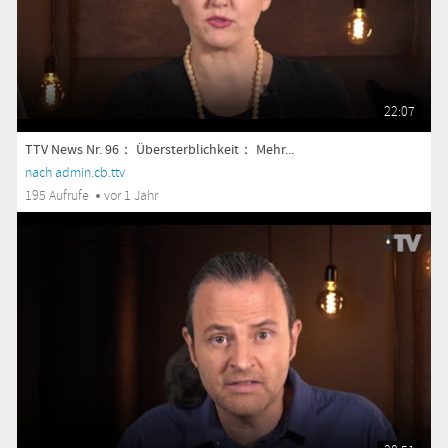
22:07
TTV News Nr. 96： Übersterblichkeit： Mehr...
nach admin.cb.ttv
195 Aufrufe
vor 1 Jahr