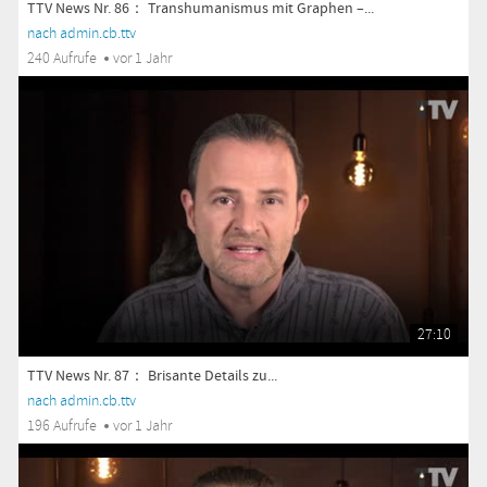
TTV News Nr. 86： Transhumanismus mit Graphen –...
nach admin.cb.ttv
240 Aufrufe
vor 1 Jahr
27:10
TTV News Nr. 87： Brisante Details zu...
nach admin.cb.ttv
196 Aufrufe
vor 1 Jahr