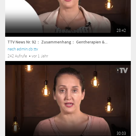
28:42
TTV News Nr. 92： Zusammenhang： Gentherapien &...
nach admin.cb.ttv
242 Aufrufe
vor 1 Jahr
30:03