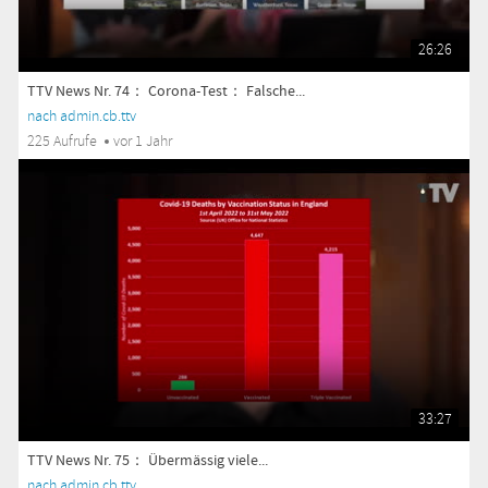
26:26
TTV News Nr. 74： Corona-Test： Falsche...
nach admin.cb.ttv
225 Aufrufe
vor 1 Jahr
33:27
TTV News Nr. 75： Übermässig viele...
nach admin.cb.ttv