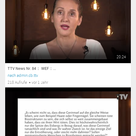
20:24
TTV News Nr. 84： WEF：...
nach admin.cb.ttv
218 Aufrufe
vor 1 Jahr