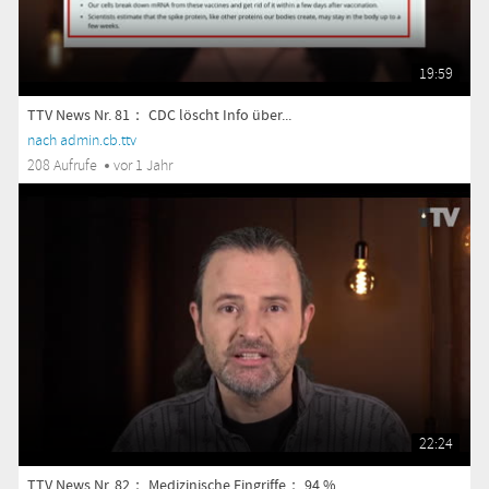
19:59
TTV News Nr. 81： CDC löscht Info über...
nach admin.cb.ttv
208 Aufrufe
vor 1 Jahr
22:24
TTV News Nr. 82： Medizinische Eingriffe： 94 %...