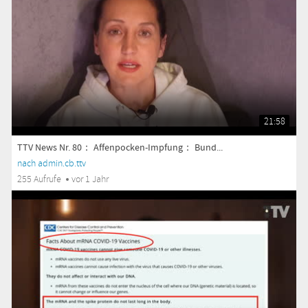
21:58
TTV News Nr. 80： Affenpocken-Impfung： Bund...
nach admin.cb.ttv
255 Aufrufe
vor 1 Jahr