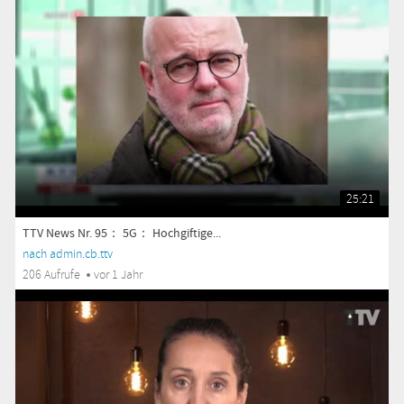
25:21
TTV News Nr. 95： 5G： Hochgiftige...
nach admin.cb.ttv
206 Aufrufe
vor 1 Jahr