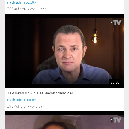
nach admin.cb.ttv
222 Aufrufe
vor 1 Jahr
35:36
TTV News Nr. 8： Das Nachbarland der...
nach admin.cb.ttv
191 Aufrufe
vor 1 Jahr