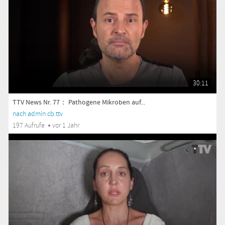
30:11
TTV News Nr. 77： Pathogene Mikroben auf...
nach admin.cb.ttv
197 Aufrufe
vor 1 Jahr