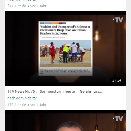
214 Aufrufe
vor 1 Jahr
27:24
TTV News Nr. 76： Sonnensturm heute： Gefahr fürs...
nach admin.cb.ttv
179 Aufrufe
vor 1 Jahr