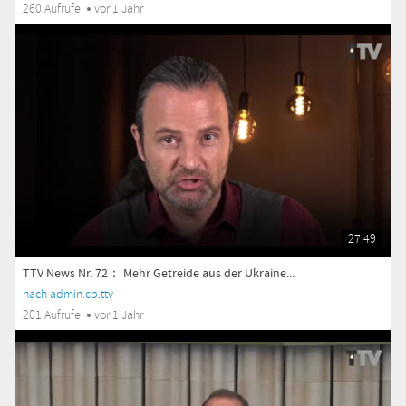
260 Aufrufe
vor 1 Jahr
27:49
TTV News Nr. 72： Mehr Getreide aus der Ukraine...
nach admin.cb.ttv
201 Aufrufe
vor 1 Jahr