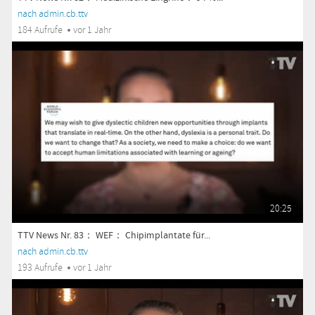
nach admin.cb.ttv
184 Aufrufe
vor 1 Jahr
20:25
TTV News Nr. 83： WEF： Chipimplantate für...
nach admin.cb.ttv
193 Aufrufe
vor 1 Jahr