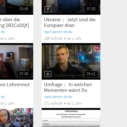
03:58
07:30
r über die
Ukraine： Jetzt sind die
ng [iR2CuDQt]
Europäer dran
[YAhRq5ss]
ttv
nach admin.cb.ttv
vor 1 Jahr
186 Aufrufe
vor 1 Jahr
07:06
05:42
um Lehrermut
Umfrage： In welchen
Momenten wärst Du
gerne...
ttv
nach admin.cb.ttv
vor 1 Jahr
171 Aufrufe
vor 1 Jahr