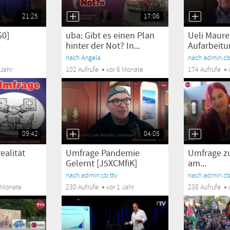
21:25
17:06
G0]
uba: Gibt es einen Plan
Ueli Maure
hinter der Not? In...
Aufarbeitu
nach Angela
nach admin.cb.
 Jahr
102 Aufrufe
vor 6 Monate
174 Aufrufe
09:42
04:05
alität
Umfrage Pandemie
Umfrage z
Gelernt [J5XCMfiK]
am...
nach admin.cb.ttv
nach admin.cb.
6 Monate
230 Aufrufe
vor 1 Jahr
238 Aufrufe