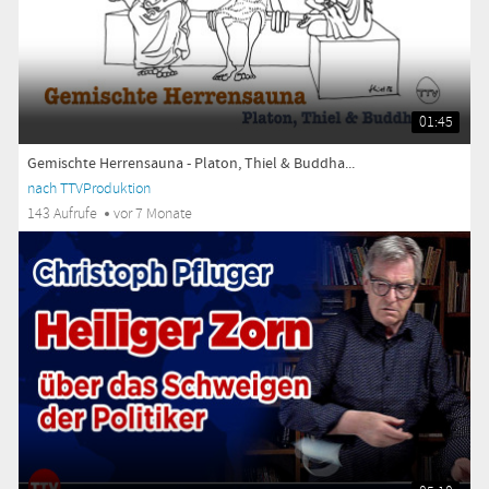
01:45
Gemischte Herrensauna - Platon, Thiel & Buddha...
nach TTVProduktion
143 Aufrufe
vor 7 Monate