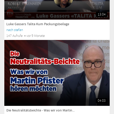
13:04
Luke Gassers Talita Kum Packungsbeilage
nach stefan
147 Aufrufe
vor 9 Monate
04:03
Die Neutralitätsbeichte - Was wir von Martin...