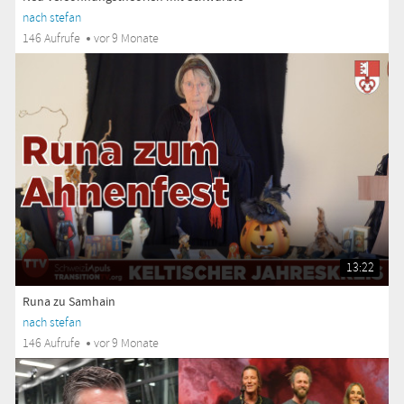
nach stefan
146 Aufrufe
vor 9 Monate
13:22
Runa zu Samhain
nach stefan
146 Aufrufe
vor 9 Monate