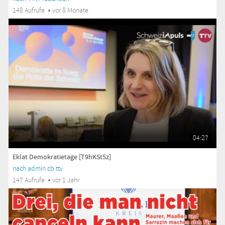
148 Aufrufe
vor 8 Monate
04:27
Eklat Demokratietage [T9hKSt5z]
nach admin.cb.ttv
147 Aufrufe
vor 1 Jahr