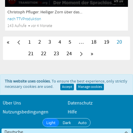
05:10
Christoph Pfluger: Heiliger Zorn über das...
nach TTVProduktion
143 Aufrufe
vor 4 Monate
1
2
3
4
5
…
18
19
20
21
22
23
24
This website uses cookies.
To ensure the best experience, only strictly
necessary cookies are used.
Accept
Manage cookies
Über Uns
Datenschutz
Nutzungsbedingungen
Hilfe
Light
Dark
Auto
Deutsche