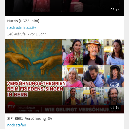
06:15
Nutzis [HGZ3LbR8]
nach admin.cb.ttv
148 Aufrufe
vor 1 Jahr
06:16
SIP_BE01_Versöhnung_SA
nach stefan