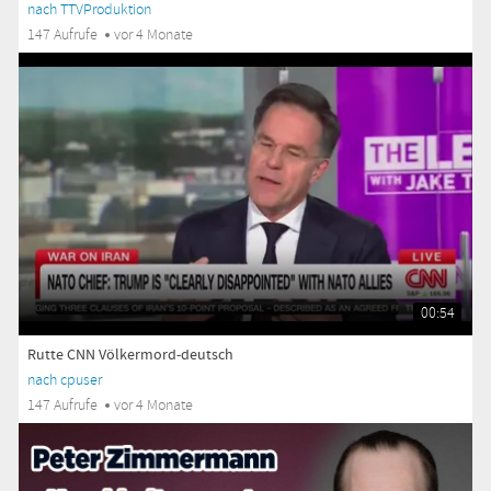
nach TTVProduktion
147 Aufrufe
vor 4 Monate
00:54
Rutte CNN Völkermord-deutsch
nach cpuser
147 Aufrufe
vor 4 Monate