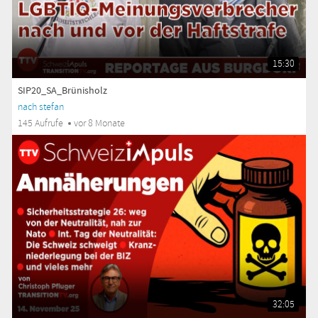
15:30
SIP20_SA_Brünisholz
nach stefan
145 Aufrufe
vor 8 Monate
32:05