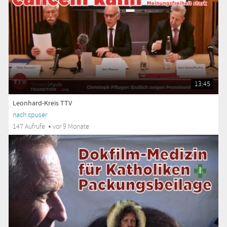
13:45
Leonhard-Kreis TTV
nach cpuser
147 Aufrufe
vor 9 Monate