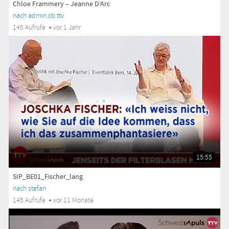
Chloe Frammery – Jeanne D‘Arc
nach admin.cb.ttv
145 Aufrufe
vor 1 Jahr
15:55
SIP_BE01_Fischer_lang
nach stefan
145 Aufrufe
vor 11 Monate