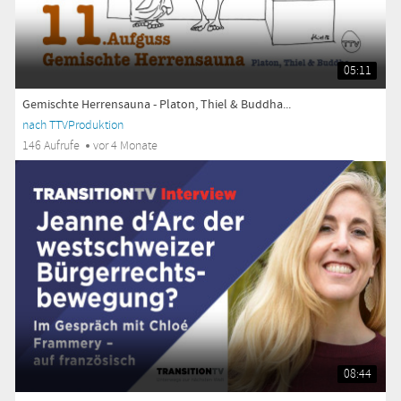
05:11
Gemischte Herrensauna - Platon, Thiel & Buddha...
nach TTVProduktion
146 Aufrufe
vor 4 Monate
08:44