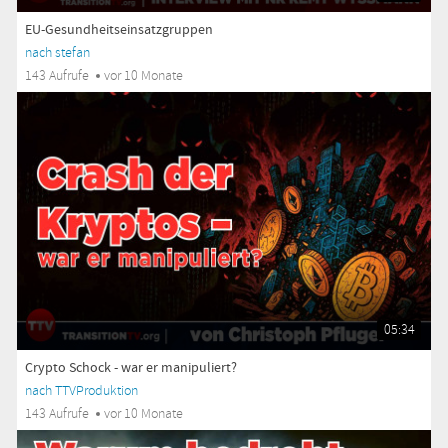
EU-Gesundheitseinsatzgruppen
nach stefan
143 Aufrufe
vor 10 Monate
05:34
Crypto Schock - war er manipuliert?
nach TTVProduktion
143 Aufrufe
vor 10 Monate