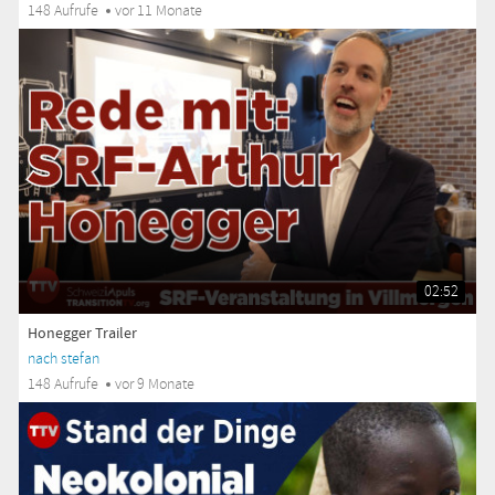
148 Aufrufe
vor 11 Monate
02:52
Honegger Trailer
nach stefan
148 Aufrufe
vor 9 Monate