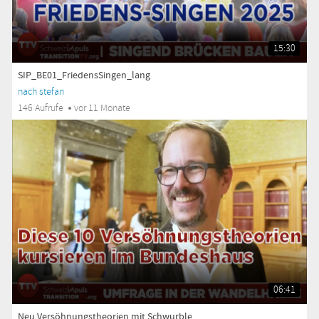
15:30
SIP_BE01_FriedensSingen_lang
nach stefan
146 Aufrufe
vor 11 Monate
06:41
Neu Versöhnungstheorien mit Schwurble