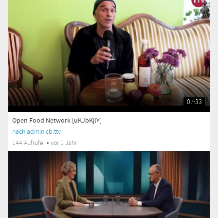
07:33
Open Food Network [uKJbKjlY]
nach admin.cb.ttv
144 Aufrufe
vor 1 Jahr