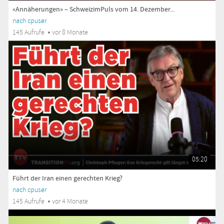
«Annäherungen» – SchweizimPuls vom 14. Dezember...
nach cpuser
145 Aufrufe
vor 8 Monate
05:20
Führt der Iran einen gerechten Krieg?
nach cpuser
145 Aufrufe
vor 4 Monate