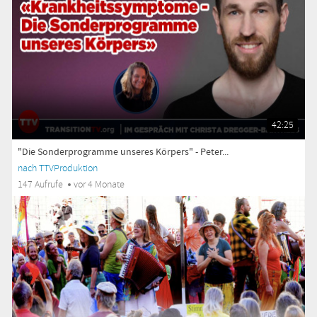
42:25
"Die Sonderprogramme unseres Körpers" - Peter...
nach TTVProduktion
147 Aufrufe
vor 4 Monate