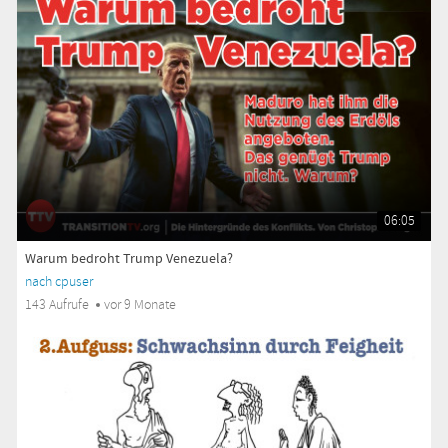
06:05
Warum bedroht Trump Venezuela?
nach cpuser
143 Aufrufe
vor 9 Monate