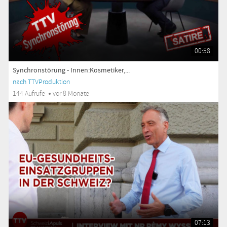
00:58
Synchronstörung - Innen:Kosmetiker,...
nach TTVProduktion
144 Aufrufe
vor 8 Monate
07:13