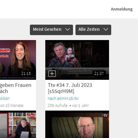
Anmeldung
Meist Gesehen
Alle Zeiten
21:15
21:37
rgeben Frauen
Ttv #34 7. Juli 2023
räch
[s55qrH9M]
ktion
nach admin.cb.ttv
vor 10 Monate
255 Aufrufe
vor 1 Jahr