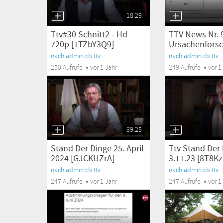
18:29
Ttv#30 Schnitt2 - Hd
TTV News Nr.
720p [1TZbY3Q9]
Ursachenforsc
nach admin.cb.ttv
nach admin.cb.ttv
250 Aufrufe
vor 1 Jahr
249 Aufrufe
vor 1
39:25
Stand Der Dinge 25. April
Ttv Stand Der
2024 [GJCKUZrA]
3.11.23 [8T8K
nach admin.cb.ttv
nach admin.cb.ttv
247 Aufrufe
vor 1 Jahr
247 Aufrufe
vor 1