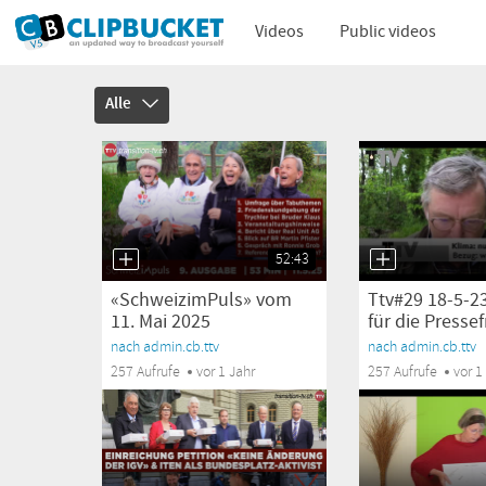
Videos
Public videos
Alle
52:43
«SchweizimPuls» vom
Ttv#29 18-5-2
11. Mai 2025
für die Pressefr
nach admin.cb.ttv
nach admin.cb.ttv
257 Aufrufe
vor 1 Jahr
257 Aufrufe
vor 1