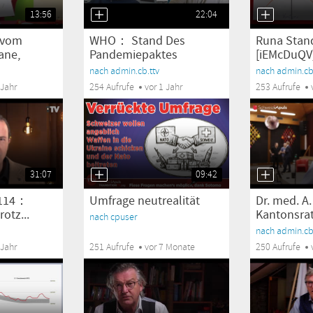
13:56
22:04
 vom
WHO： Stand Des
Runa Stan
ane,
Pandemiepaktes
[iEMcDuQV
[x5IcmdzO]
nach admin.cb.ttv
nach admin.cb.
 Jahr
254 Aufrufe
vor 1 Jahr
253 Aufrufe
31:07
09:42
 114：
Umfrage neutrealität
Dr. med. A
otz...
Kantonsrat
nach cpuser
nach admin.cb.
 Jahr
251 Aufrufe
vor 7 Monate
250 Aufrufe