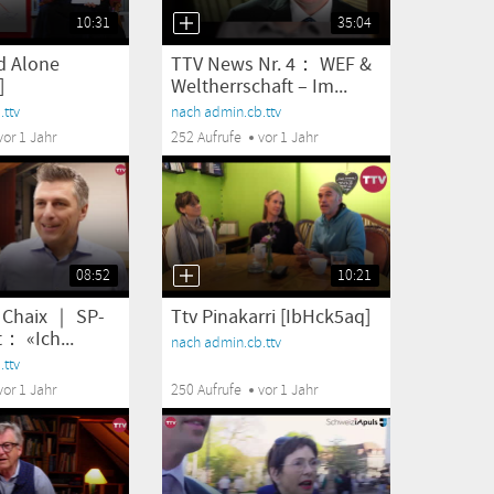
10:31
35:04
d Alone
TTV News Nr. 4： WEF &
]
Weltherrschaft – Im...
ttv
nach admin.cb.ttv
vor 1 Jahr
252 Aufrufe
vor 1 Jahr
08:52
10:21
. Chaix ｜ SP-
Ttv Pinakarri [IbHck5aq]
： «Ich...
nach admin.cb.ttv
ttv
vor 1 Jahr
250 Aufrufe
vor 1 Jahr