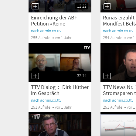
12:22
Einreichung der ABF-
Runas erzählt
Petition «Keine
Mondfest Belt
Änderung...
Walpurgis &...
nach admin.cb.ttv
nach admin.cb.ttv
255 Aufrufe
vor 1 Jahr
254 Aufrufe
vor 1
32:14
TTV Dialog： Dirk Hüther
TTV News Nr.
im Gespräch
Stromsparen tr
[SNGhswBG]
nach admin.cb.ttv
nach admin.cb.ttv
251 Aufrufe
vor 1 Jahr
251 Aufrufe
vor 1