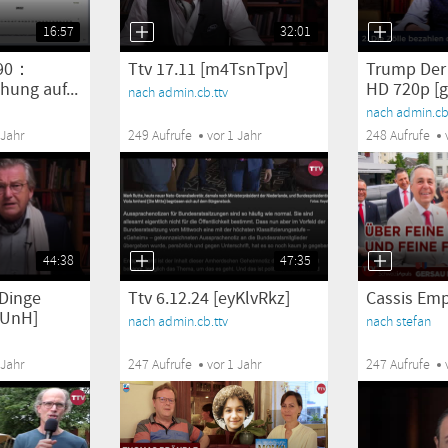
16:57
32:01
 90：
Ttv 17.11 [m4TsnTpv]
Trump Der 
hung auf...
HD 720p [g
nach admin.cb.ttv
nach admin.cb.
 Jahr
249 Aufrufe
vor 1 Jahr
248 Aufrufe
44:38
47:35
 Dinge
Ttv 6.12.24 [eyKlvRkz]
Cassis Emp
zUnH]
nach admin.cb.ttv
nach stefan
 Jahr
247 Aufrufe
vor 1 Jahr
247 Aufrufe