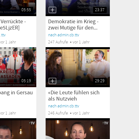
05:55
23:37
Verrückte -
Demokratie im Krieg -
e5LjzER]
zwei Mutige für den...
ttv
nach admin.cb.ttv
vor 1 Jahr
247 Aufrufe
vor 1 Jahr
05:19
29:29
ang in Gersau
«Die Leute fühlen sich
als Nutzvieh
behandelt.»...
nach admin.cb.ttv
vor 1 Jahr
246 Aufrufe
vor 1 Jahr