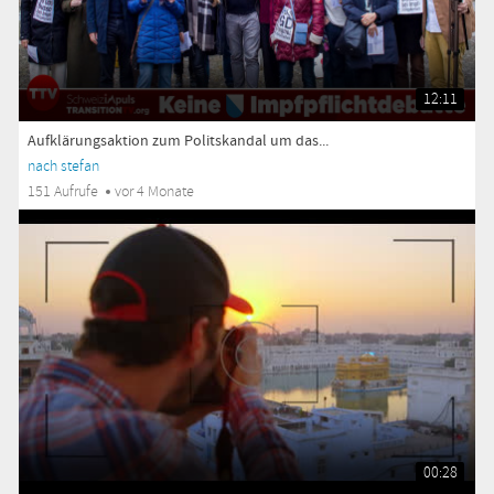
12:11
Aufklärungsaktion zum Politskandal um das...
nach stefan
151 Aufrufe
vor 4 Monate
00:28