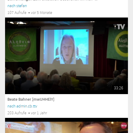
nach stefan
107 Aufrufe
vor 5 Monate
33:26
Beate Bahner [mwUHHElY]
nach admin.cb.ttv
203 Aufrufe
vor 1 Jahr