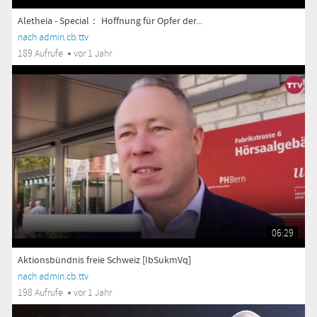
Aletheia - Special： Hoffnung für Opfer der...
nach admin.cb.ttv
189 Aufrufe
vor 1 Jahr
06:29
Aktionsbündnis freie Schweiz [IbSukmVq]
nach admin.cb.ttv
198 Aufrufe
vor 1 Jahr