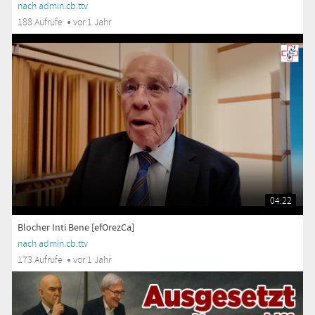
nach admin.cb.ttv
188 Aufrufe
vor 1 Jahr
04:22
Blocher Inti Bene [efOrezCa]
nach admin.cb.ttv
173 Aufrufe
vor 1 Jahr