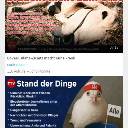
07:19
Bovear: Klima-Zusatz macht Kühe krank
nach cpuser
116 Aufrufe
vor 9 Monate