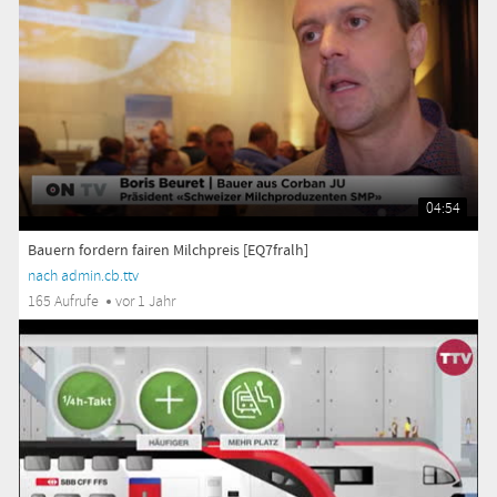
04:54
Bauern fordern fairen Milchpreis [EQ7fralh]
nach admin.cb.ttv
165 Aufrufe
vor 1 Jahr