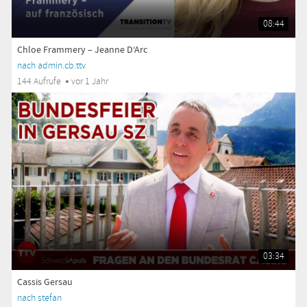
08:44
Chloe Frammery – Jeanne D‘Arc
nach admin.cb.ttv
144 Aufrufe
vor 1 Jahr
03:34
Cassis Gersau
nach stefan