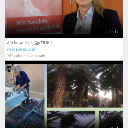
14:17
Afb Schweiz-pk [QgtZB2Kl]
nach admin.cb.ttv
267 Aufrufe
vor 1 Jahr