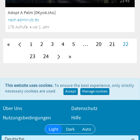
23:45
Adopt A Palm [0KyobJAo]
nach admin.cb.ttv
176 Aufrufe
vor 1 Jahr
1
2
3
4
5
…
20
21
22
23
24
This website uses cookies.
To ensure the best experience, only strictly
necessary cookies are used.
Accept
Manage cookies
Über Uns
Datenschutz
Nutzungsbedingungen
Hilfe
Light
Dark
Auto
Deutsche