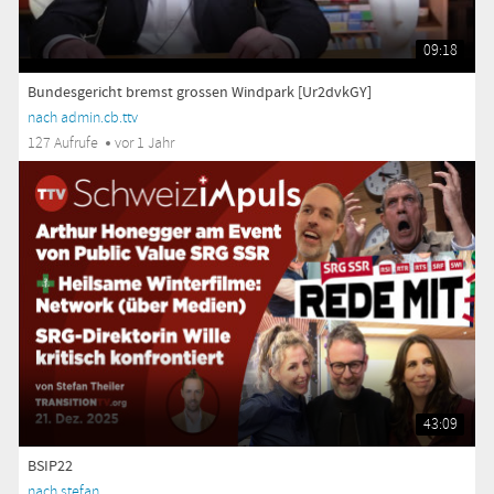
09:18
Bundesgericht bremst grossen Windpark [Ur2dvkGY]
nach admin.cb.ttv
127 Aufrufe
vor 1 Jahr
43:09
BSIP22
nach stefan