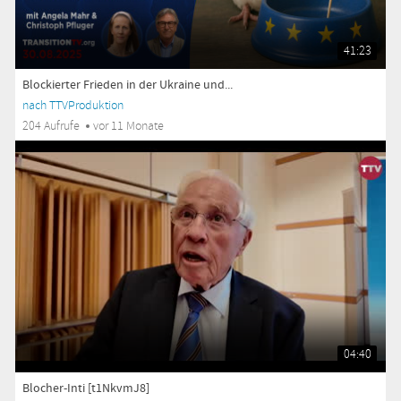
41:23
Blockierter Frieden in der Ukraine und...
nach TTVProduktion
204 Aufrufe
vor 11 Monate
04:40
Blocher-Inti [t1NkvmJ8]