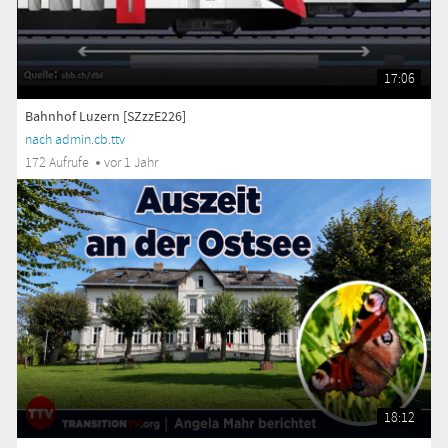
17:06
Bahnhof Luzern [SZzzE226]
nach admin.cb.ttv
172 Aufrufe
vor 1 Jahr
18:12