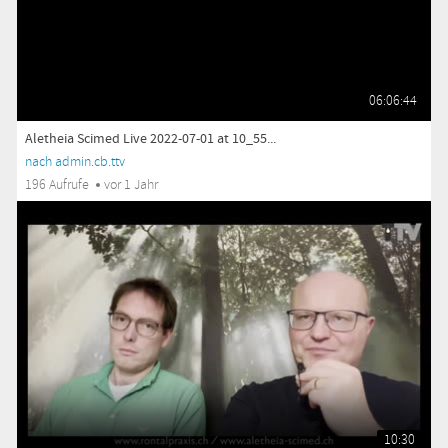
06:06:44
Aletheia Scimed Live 2022-07-01 at 10_55...
nach admin.cb.ttv
196 Aufrufe
vor 1 Jahr
10:30