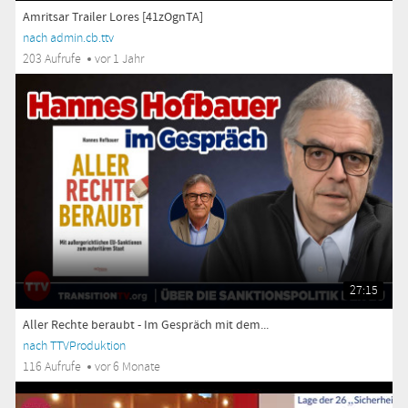
Amritsar Trailer Lores [41zOgnTA]
nach admin.cb.ttv
203 Aufrufe
vor 1 Jahr
27:15
Aller Rechte beraubt - Im Gespräch mit dem...
nach TTVProduktion
116 Aufrufe
vor 6 Monate