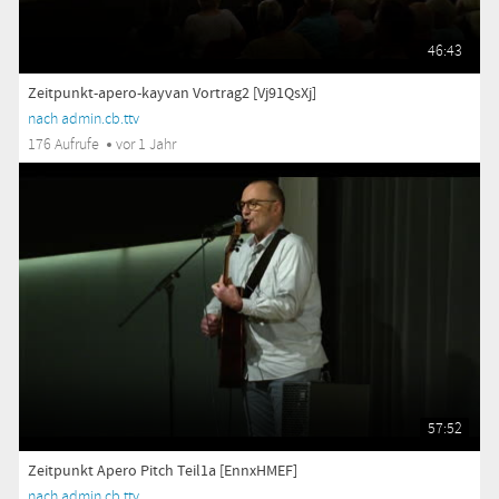
46:43
Zeitpunkt-apero-kayvan Vortrag2 [Vj91QsXj]
nach admin.cb.ttv
176 Aufrufe
vor 1 Jahr
57:52
Zeitpunkt Apero Pitch Teil1a [EnnxHMEF]
nach admin.cb.ttv