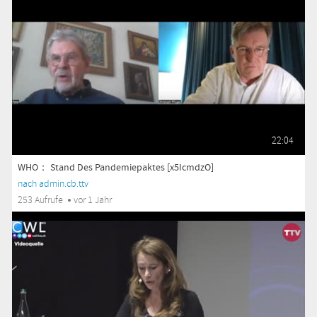
22:04
WHO： Stand Des Pandemiepaktes [x5IcmdzO]
nach admin.cb.ttv
253 Aufrufe
vor 1 Jahr