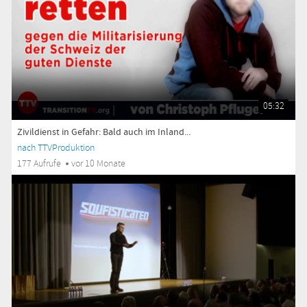
05:32
Zivildienst in Gefahr: Bald auch im Inland...
nach TTVProduktion
177 Aufrufe
vor 10 Monate