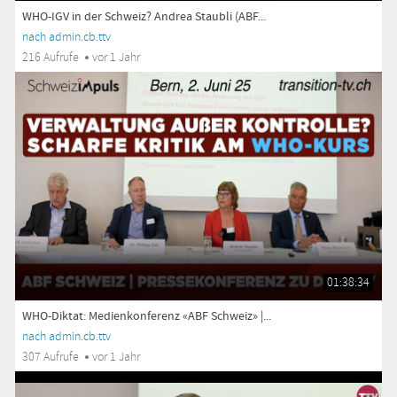
WHO-IGV in der Schweiz? Andrea Staubli (ABF...
nach admin.cb.ttv
216 Aufrufe
vor 1 Jahr
01:38:34
WHO-Diktat: Medienkonferenz «ABF Schweiz» |...
nach admin.cb.ttv
307 Aufrufe
vor 1 Jahr