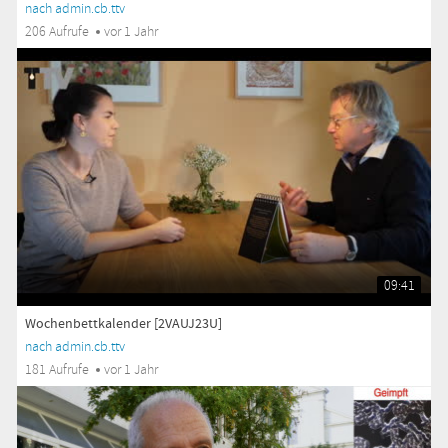
nach admin.cb.ttv
206 Aufrufe
vor 1 Jahr
09:41
Wochenbettkalender [2VAUJ23U]
nach admin.cb.ttv
181 Aufrufe
vor 1 Jahr