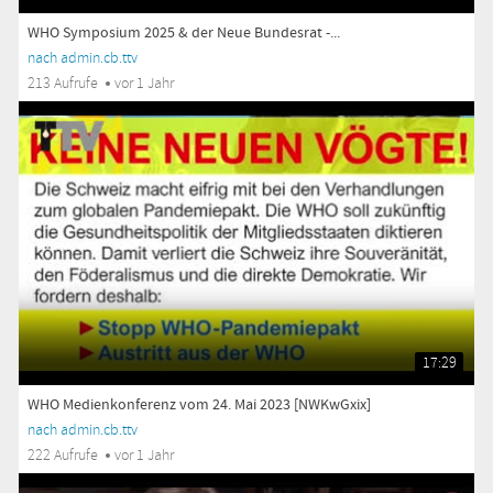
WHO Symposium 2025 & der Neue Bundesrat -...
nach admin.cb.ttv
213 Aufrufe
vor 1 Jahr
17:29
WHO Medienkonferenz vom 24. Mai 2023 [NWKwGxix]
nach admin.cb.ttv
222 Aufrufe
vor 1 Jahr