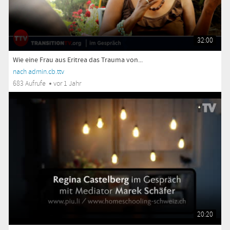
32:00
Wie eine Frau aus Eritrea das Trauma von...
nach admin.cb.ttv
683 Aufrufe
vor 1 Jahr
20:20