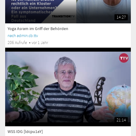
14:27
Yoga Asram im Griff der Behörden
nach admin.cb.ttv
206 Aufrufe
vor 1 Jahr
21:14
WSS IDG [ldcpu1aY]