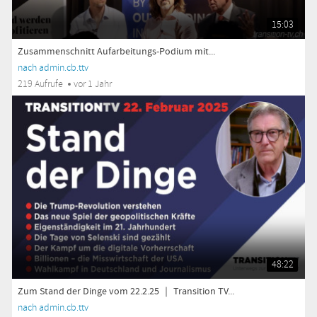
15:03
Zusammenschnitt Aufarbeitungs-Podium mit...
nach admin.cb.ttv
219 Aufrufe
vor 1 Jahr
48:22
Zum Stand der Dinge vom 22.2.25 ｜ Transition TV...
nach admin.cb.ttv