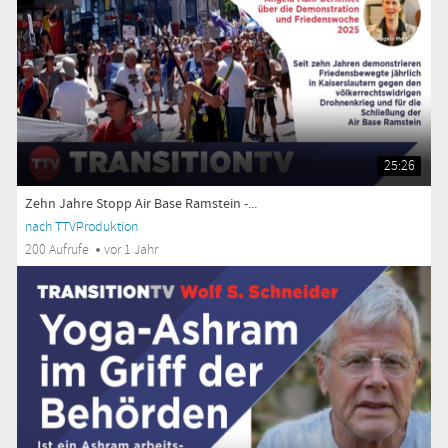
25:26
Zehn Jahre Stopp Air Base Ramstein -...
nach TTVProduktion
200 Aufrufe
vor 1 Jahr