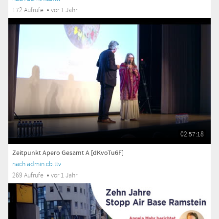
172 Aufrufe
vor 1 Jahr
02:57:18
Zeitpunkt Apero Gesamt A [dKvoTu6F]
nach admin.cb.ttv
269 Aufrufe
vor 1 Jahr