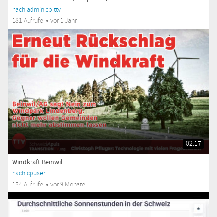
nach admin.cb.ttv
181 Aufrufe
vor 1 Jahr
02:17
Windkraft Beinwil
nach cpuser
154 Aufrufe
vor 9 Monate