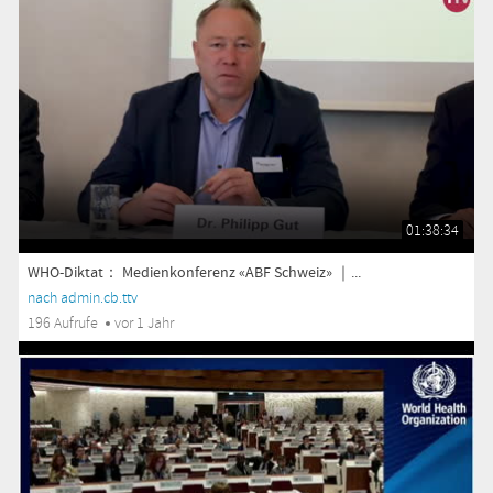
01:38:34
WHO-Diktat： Medienkonferenz «ABF Schweiz» ｜...
nach admin.cb.ttv
196 Aufrufe
vor 1 Jahr