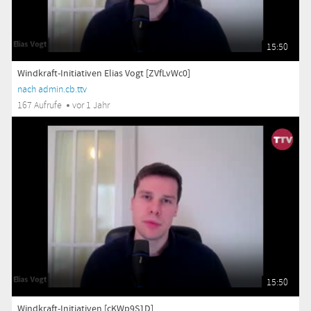
15:50
Windkraft-Initiativen Elias Vogt [ZVfLvWc0]
nach admin.cb.ttv
167 Aufrufe
vor 1 Jahr
15:50
Windkraft-Initiativen [cKWp9S1D]