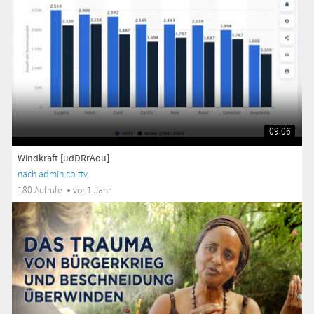
09:06
Windkraft [udDRrAou]
nach admin.cb.ttv
180 Aufrufe
vor 1 Jahr