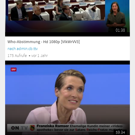
01:38
Who-Abstimmung - Hd 1080p [VIkWrVV3]
nach admin.cb.ttv
175 Aufrufe
vor 1 Jahr
59:34