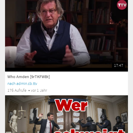
17:47
Who Amden [9rTKFWBt]
nach admin.cb.ttv
176 Aufrufe
vor 1 Jahr