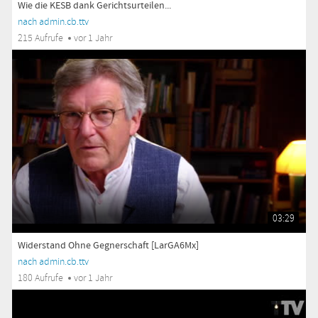
Wie die KESB dank Gerichtsurteilen...
nach admin.cb.ttv
215 Aufrufe
vor 1 Jahr
03:29
Widerstand Ohne Gegnerschaft [LarGA6Mx]
nach admin.cb.ttv
180 Aufrufe
vor 1 Jahr