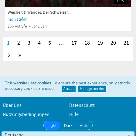
14:51
Weisheit & Wandel: Der Schweizer...
nach stefan
266 Aufrufe
vor 1 Jahr
1
2
3
4
5
…
17
18
19
20
21
This website uses cookies.
To ensure the best experience, only strictly
necessary cookies are used.
Accept
Manage cookies
Über Uns
Datenschutz
Nutzungsbedingungen
Hilfe
Light
Dark
Auto
Deutsche