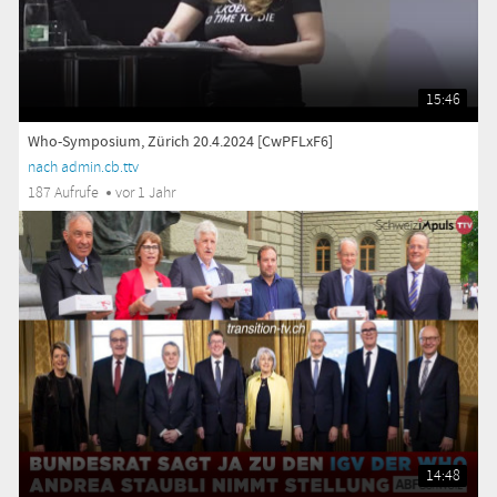
15:46
Who-Symposium, Zürich 20.4.2024 [CwPFLxF6]
nach admin.cb.ttv
187 Aufrufe
vor 1 Jahr
14:48