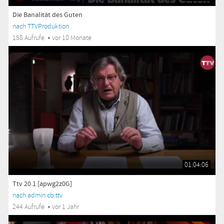
Die Banalität des Guten
nach TTVProduktion
158 Aufrufe
vor 10 Monate
01:04:06
Ttv 20.1 [apwg2z0G]
nach admin.cb.ttv
244 Aufrufe
vor 1 Jahr