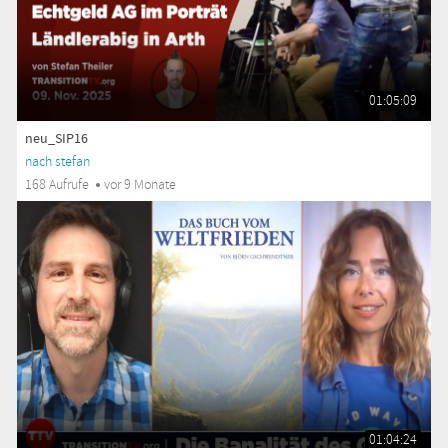
01:05:09
neu_SIP16
nach stefan
168 Aufrufe
vor 9 Monate
01:04:24