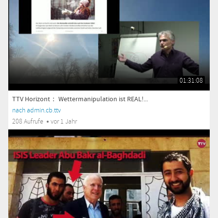
01:31:08
TTV Horizont： Wettermanipulation ist REAL!...
nach admin.cb.ttv
208 Aufrufe
vor 1 Jahr