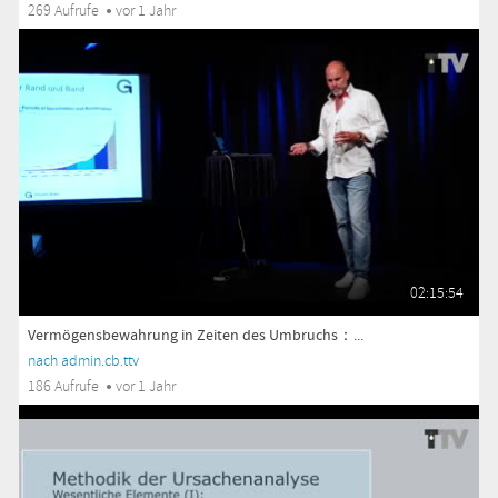
269 Aufrufe
vor 1 Jahr
02:15:54
Vermögensbewahrung in Zeiten des Umbruchs：...
nach admin.cb.ttv
186 Aufrufe
vor 1 Jahr