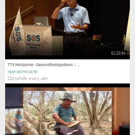
01:20:54
TTV Horizonte - Gesundheitspodium：...
nach admin.cb.ttv
223 Aufrufe
vor 1 Jahr