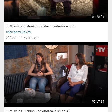
01:20:24
TTV Dialog： Mexiko und die Plandemie – mit...
nach admin.cb.ttv
222 Aufrufe
vor 1 Jahr
01:17:15
TTV Dialog - Sabine und Andrea [s7kKoqI4]