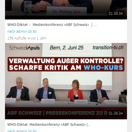
01:38:34
WHO-Diktat： Medienkonferenz «ABF Schweiz» ｜...
nach admin.cb.ttv
196 Aufrufe
vor 1 Jahr
01:38:34
WHO-Diktat: Medienkonferenz «ABF Schweiz» |...
nach admin.cb.ttv