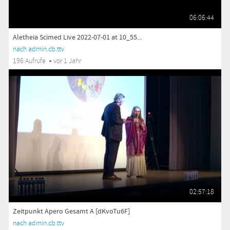
06:06:44
Aletheia Scimed Live 2022-07-01 at 10_55...
nach admin.cb.ttv
196 Aufrufe
vor 1 Jahr
02:57:18
Zeitpunkt Apero Gesamt A [dKvoTu6F]
nach admin.cb.ttv