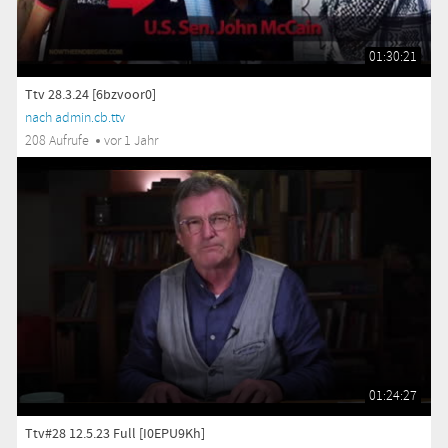
01:30:21
Ttv 28.3.24 [6bzvoor0]
nach admin.cb.ttv
208 Aufrufe
vor 1 Jahr
01:24:27
Ttv#28 12.5.23 Full [I0EPU9Kh]