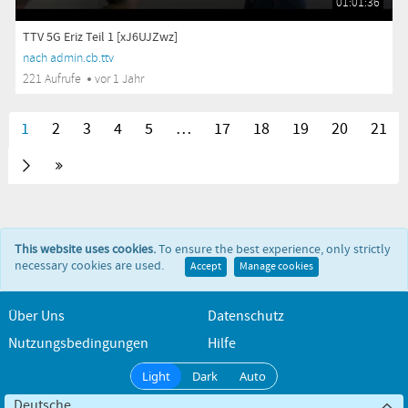
01:01:36
TTV 5G Eriz Teil 1 [xJ6UJZwz]
nach admin.cb.ttv
221 Aufrufe
vor 1 Jahr
1
2
3
4
5
…
17
18
19
20
21
This website uses cookies.
To ensure the best experience, only strictly
necessary cookies are used.
Accept
Manage cookies
Über Uns
Datenschutz
Nutzungsbedingungen
Hilfe
Light
Dark
Auto
Deutsche