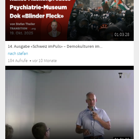
01:03:28
14. Ausgabe «Schweiz imPuls» – Demokulturen im...
nach stefan
184 Aufrufe
vor 10 Monate