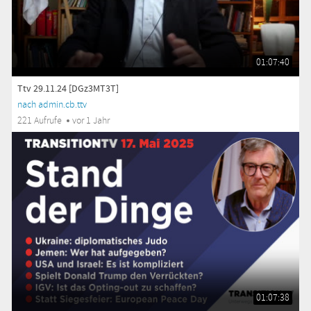
01:07:40
Ttv 29.11.24 [DGz3MT3T]
nach admin.cb.ttv
221 Aufrufe
vor 1 Jahr
01:07:38