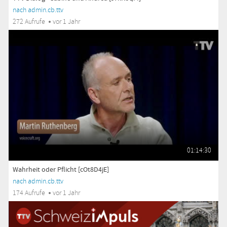
nach admin.cb.ttv
272 Aufrufe
vor 1 Jahr
01:14:30
Wahrheit oder Pflicht [cOt8D4jE]
nach admin.cb.ttv
174 Aufrufe
vor 1 Jahr