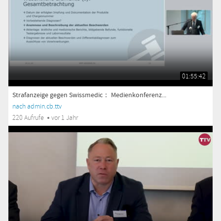
01:55:42
Strafanzeige gegen Swissmedic： Medienkonferenz...
nach admin.cb.ttv
220 Aufrufe
vor 1 Jahr