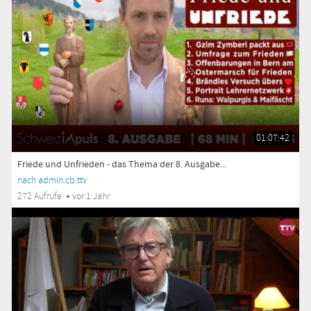
01:07:42
Friede und Unfrieden - das Thema der 8. Ausgabe...
nach admin.cb.ttv
272 Aufrufe
vor 1 Jahr