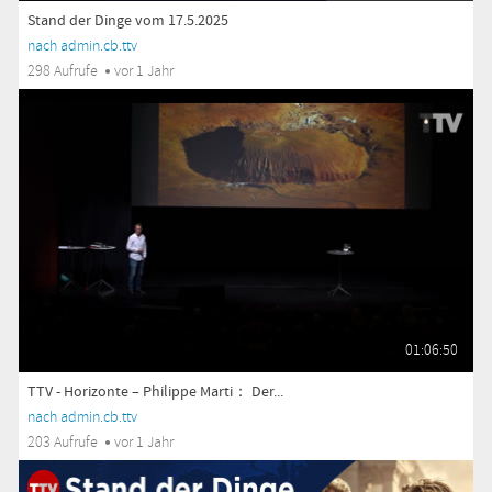
Stand der Dinge vom 17.5.2025
nach admin.cb.ttv
298 Aufrufe
vor 1 Jahr
01:06:50
TTV - Horizonte – Philippe Marti： Der...
nach admin.cb.ttv
203 Aufrufe
vor 1 Jahr