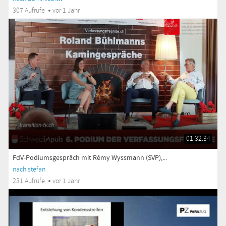
307 Aufrufe
vor 1 Jahr
01:32:34
FdV-Podiumsgespräch mit Rémy Wyssmann (SVP),...
nach stefan
231 Aufrufe
vor 1 Jahr