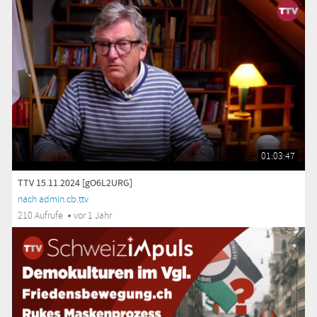
01:03:47
TTV 15.11.2024 [gO6L2URG]
nach admin.cb.ttv
210 Aufrufe
vor 1 Jahr