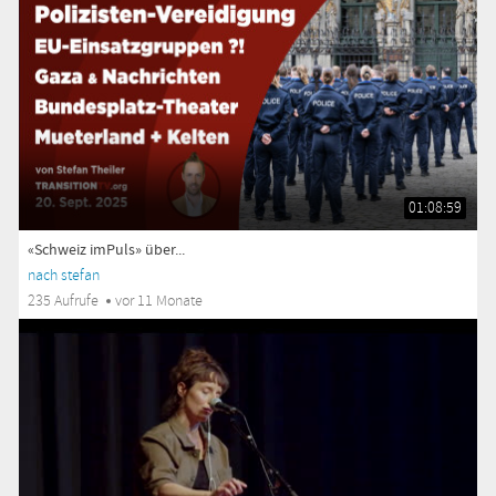
01:08:59
«Schweiz imPuls» über...
nach stefan
235 Aufrufe
vor 11 Monate