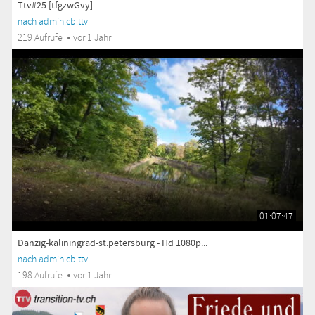
Ttv#25 [tfgzwGvy]
nach admin.cb.ttv
219 Aufrufe
vor 1 Jahr
01:07:47
Danzig-kaliningrad-st.petersburg - Hd 1080p...
nach admin.cb.ttv
198 Aufrufe
vor 1 Jahr