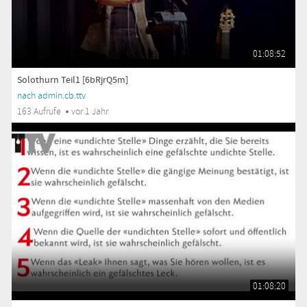
01:08:52
Solothurn Teil1 [6bRjrQ5m]
nach admin.cb.ttv
163 Aufrufe
vor 1 Jahr
01:08:20