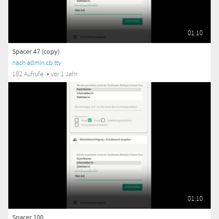
01:10
Spacer 47 (copy)
nach admin.cb.ttv
182 Aufrufe
vor 1 Jahr
01:10
Spacer 100