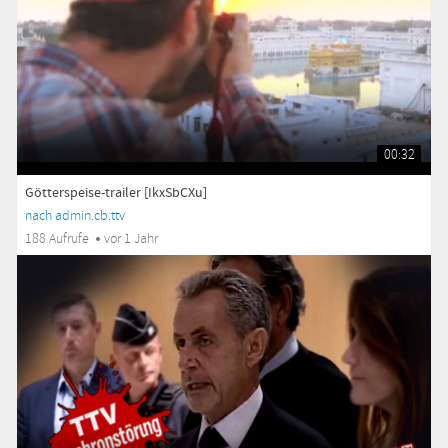
00:32
Götterspeise-trailer [IkxSbCXu]
nach admin.cb.ttv
188 Aufrufe
vor 1 Jahr