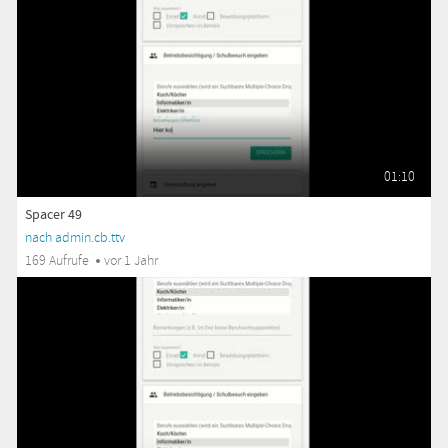
01:10
Spacer 49
nach admin.cb.ttv
169 Aufrufe
vor 1 Jahr