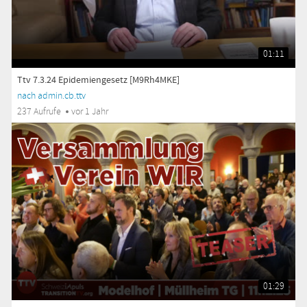
01:11
Ttv 7.3.24 Epidemiengesetz [M9Rh4MKE]
nach admin.cb.ttv
237 Aufrufe
vor 1 Jahr
01:29