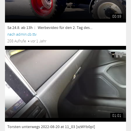
00:59
Sa 24.8. ab 13h： Werbevideo für den 2. Tag des...
nach admin.cb.ttv
208 Aufrufe
vor 1 Jahr
01:01
Torsten unterwegs 2022-08-20 at 11_03 [xzWYb0pI]