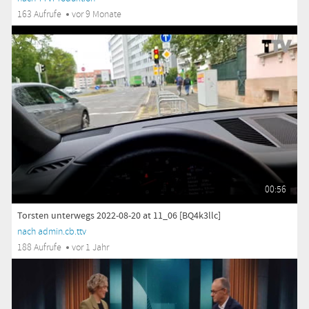
163 Aufrufe
vor 9 Monate
00:56
Torsten unterwegs 2022-08-20 at 11_06 [BQ4k3llc]
nach admin.cb.ttv
188 Aufrufe
vor 1 Jahr