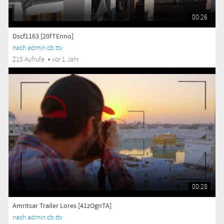
00:26
Dscf1163 [20fTEnno]
nach admin.cb.ttv
215 Aufrufe
vor 1 Jahr
00:28
Amritsar Trailer Lores [41zOgnTA]
nach admin.cb.ttv