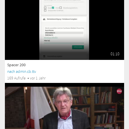
01:10
Spacer 200
nach admin.cb.ttv
169 Aufrufe
vor 1 Jahr