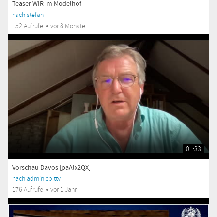
Teaser WIR im Modelhof
nach stefan
152 Aufrufe
vor 8 Monate
01:33
Vorschau Davos [paAlx2QX]
nach admin.cb.ttv
176 Aufrufe
vor 1 Jahr