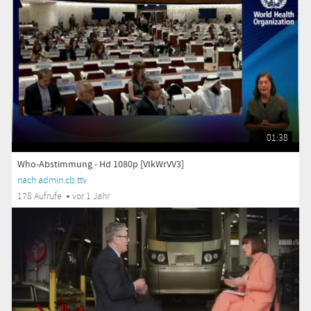
01:38
Who-Abstimmung - Hd 1080p [VIkWrVV3]
nach admin.cb.ttv
178 Aufrufe
vor 1 Jahr