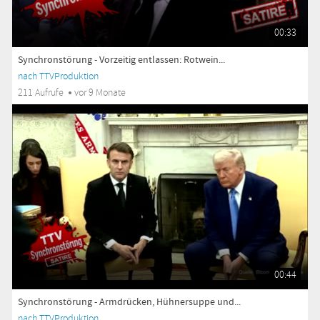
00:33
Synchronstörung - Vorzeitig entlassen: Rotwein...
nach TTVProduktion
211 Aufrufe
vor 9 Monate
00:44
Synchronstörung - Armdrücken, Hühnersuppe und...
nach TTVProduktion