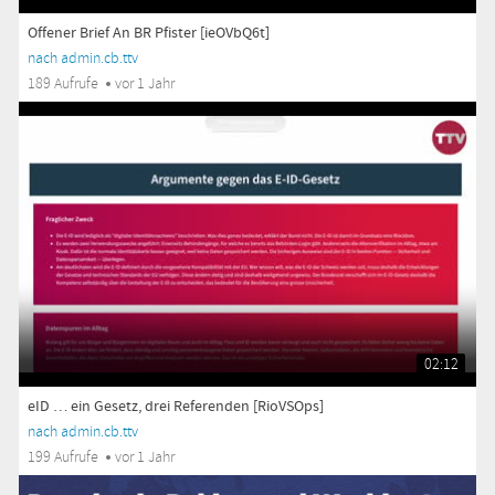
Offener Brief An BR Pfister [ieOVbQ6t]
nach admin.cb.ttv
189 Aufrufe
vor 1 Jahr
02:12
eID … ein Gesetz, drei Referenden [RioVSOps]
nach admin.cb.ttv
199 Aufrufe
vor 1 Jahr