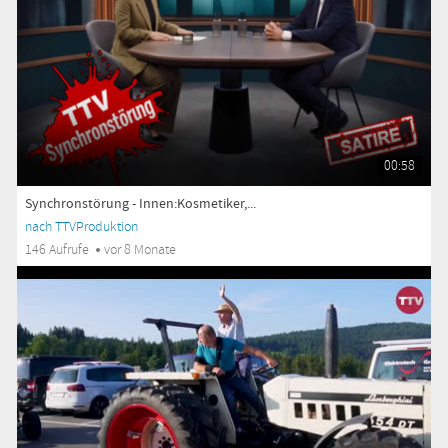
00:58
Synchronstörung - Innen:Kosmetiker,...
nach TTVProduktion
146 Aufrufe
vor 8 Monate