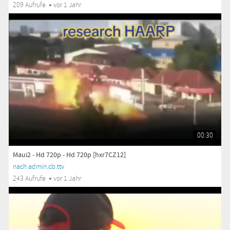
209 Aufrufe
vor 1 Jahr
00:30
Maui2 - Hd 720p - Hd 720p [hxr7CZ12]
nach admin.cb.ttv
243 Aufrufe
vor 1 Jahr