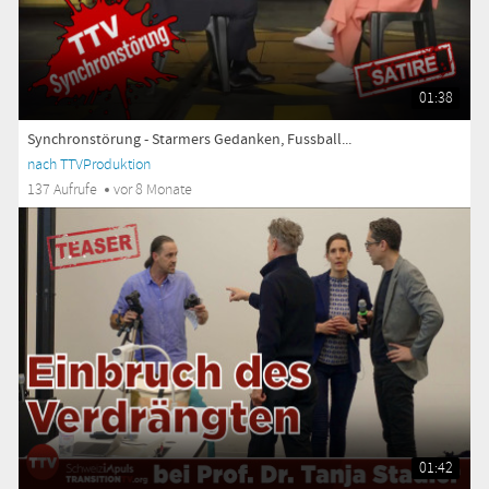
01:38
Synchronstörung - Starmers Gedanken, Fussball...
nach TTVProduktion
137 Aufrufe
vor 8 Monate
01:42