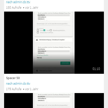
nach admin.cb.ttv
180 Aufrufe
vor 1 Jahr
01:10
Spacer 50
nach admin.cb.ttv
179 Aufrufe
vor 1 Jahr