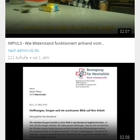
02:07
IMPULS - Wie Widerstand funktioniert anhand vom...
nach admin.cb.ttv
212 Aufrufe
vor 1 Jahr
02:08