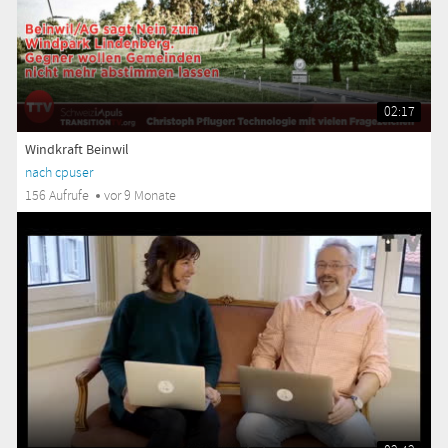
02:17
Windkraft Beinwil
nach cpuser
156 Aufrufe
vor 9 Monate