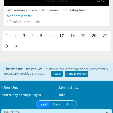
02:42
«Wir können anders»： Von Samen und Grashüpfern...
nach admin.cb.ttv
219 Aufrufe
vor 1 Jahr
1
2
3
4
5
…
17
18
19
20
21
This website uses cookies.
To ensure the best experience, only strictly
necessary cookies are used.
Accept
Manage cookies
Über Uns
Datenschutz
Nutzungsbedingungen
Hilfe
Light
Dark
Auto
Deutsche