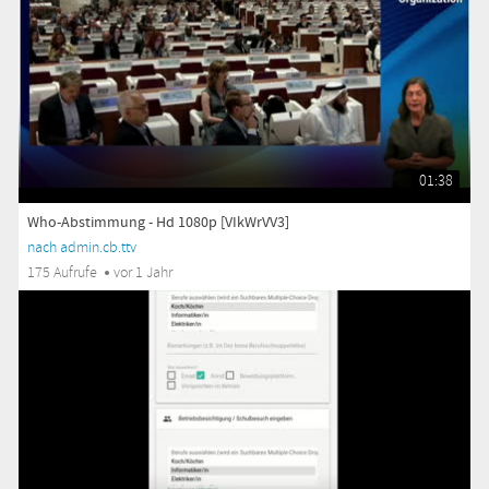
01:38
Who-Abstimmung - Hd 1080p [VIkWrVV3]
nach admin.cb.ttv
175 Aufrufe
vor 1 Jahr