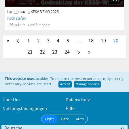
26:59
Langgassung KESV DEMO 2025
nach stefan
136 Aufrufe
vor 8 Monate
1
2
3
4
5
…
18
19
20
21
22
23
24
This website uses cookies.
To ensure the best experience, only strictly
necessary cookies are used.
Accept
Manage cookies
Über Uns
Datenschutz
Nutzungsbedingungen
Hilfe
Light
Dark
Auto
Deutsche