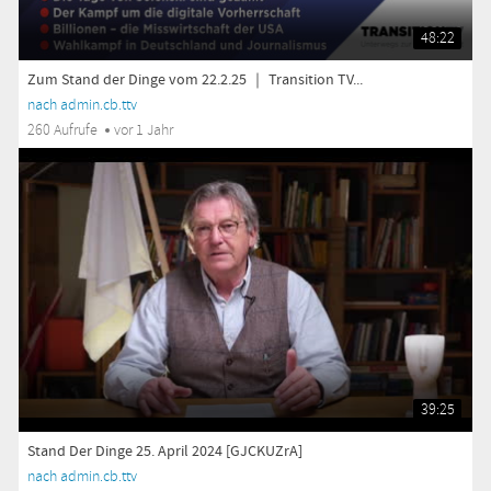
48:22
Zum Stand der Dinge vom 22.2.25 ｜ Transition TV...
nach admin.cb.ttv
260 Aufrufe
vor 1 Jahr
39:25
Stand Der Dinge 25. April 2024 [GJCKUZrA]
nach admin.cb.ttv