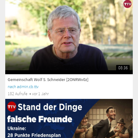
08:36
Gemeinschaft Wolf S. Schneider [2ONRWv0z]
nach admin.cb.ttv
182 Aufrufe
vor 1 Jahr