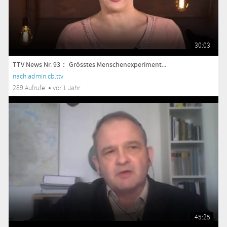
30:03
TTV News Nr. 93： Grösstes Menschenexperiment...
nach admin.cb.ttv
289 Aufrufe
vor 1 Jahr
45:25