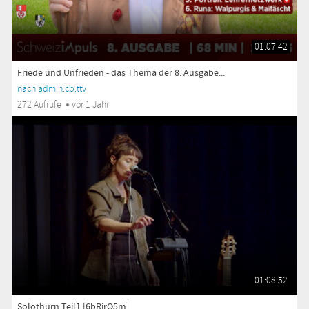
01:07:42
Friede und Unfrieden - das Thema der 8. Ausgabe...
nach admin.cb.ttv
272 Aufrufe
vor 1 Jahr
01:08:52
Solothurn Teil1 [6bRjrQ5m]