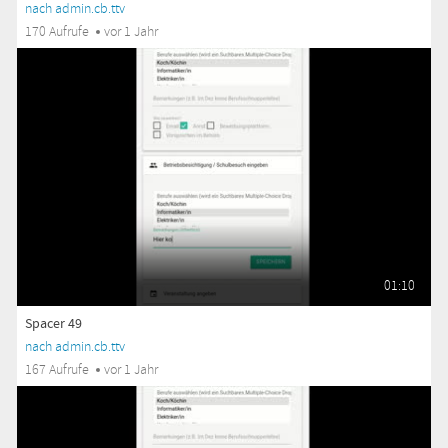
nach admin.cb.ttv
170 Aufrufe
vor 1 Jahr
01:10
Spacer 49
nach admin.cb.ttv
167 Aufrufe
vor 1 Jahr