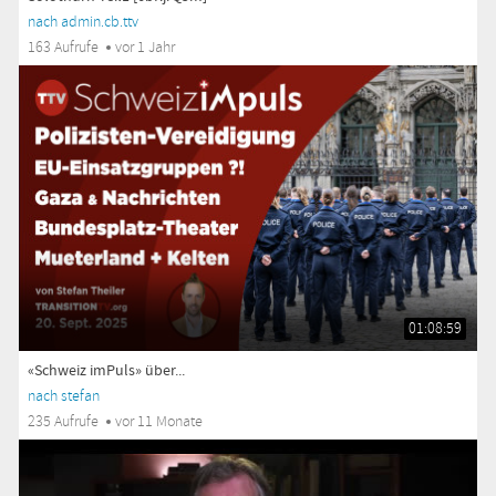
nach admin.cb.ttv
163 Aufrufe
vor 1 Jahr
01:08:59
«Schweiz imPuls» über...
nach stefan
235 Aufrufe
vor 11 Monate