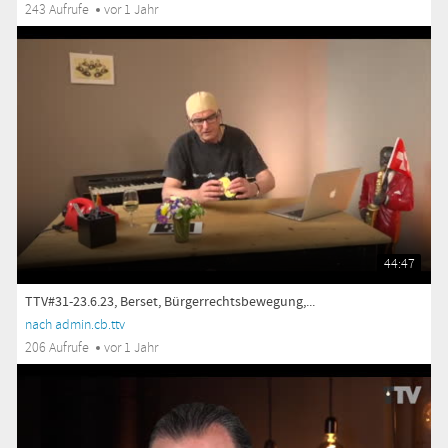
243 Aufrufe
vor 1 Jahr
44:47
TTV#31-23.6.23, Berset, Bürgerrechtsbewegung,...
nach admin.cb.ttv
206 Aufrufe
vor 1 Jahr