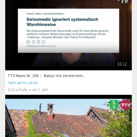
33:12
TTV News Nr. 108： Babys mit zerstörtem...
nach admin.cb.ttv
313 Aufrufe
vor 1 Jahr