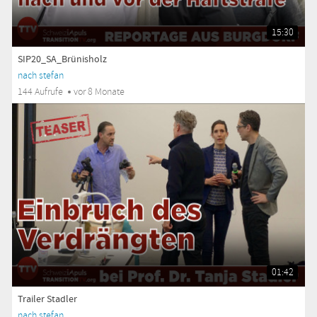
15:30
SIP20_SA_Brünisholz
nach stefan
144 Aufrufe
vor 8 Monate
01:42
Trailer Stadler
nach stefan