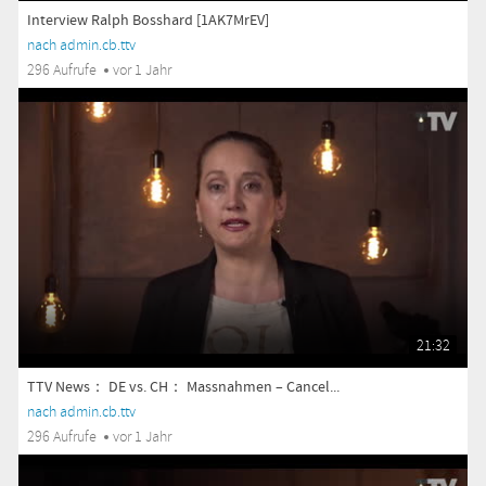
Interview Ralph Bosshard [1AK7MrEV]
nach admin.cb.ttv
296 Aufrufe
vor 1 Jahr
21:32
TTV News： DE vs. CH： Massnahmen – Cancel...
nach admin.cb.ttv
296 Aufrufe
vor 1 Jahr