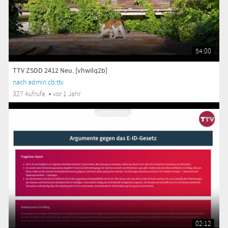
54:00
TTV ZSDD 2412 Neu. [vhwilq2b]
nach admin.cb.ttv
327 Aufrufe
vor 1 Jahr
02:12