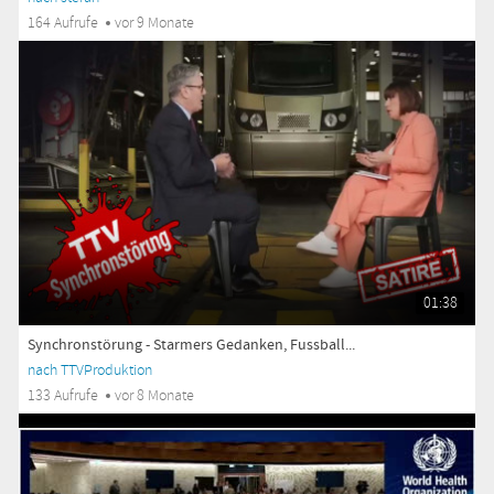
164 Aufrufe
vor 9 Monate
01:38
Synchronstörung - Starmers Gedanken, Fussball...
nach TTVProduktion
133 Aufrufe
vor 8 Monate