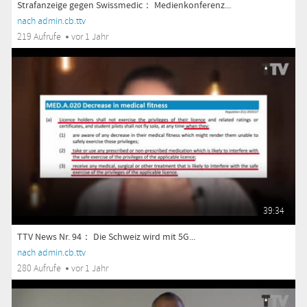
Strafanzeige gegen Swissmedic： Medienkonferenz...
nach admin.cb.ttv
219 Aufrufe
vor 1 Jahr
39:34
TTV News Nr. 94： Die Schweiz wird mit 5G...
nach admin.cb.ttv
280 Aufrufe
vor 1 Jahr