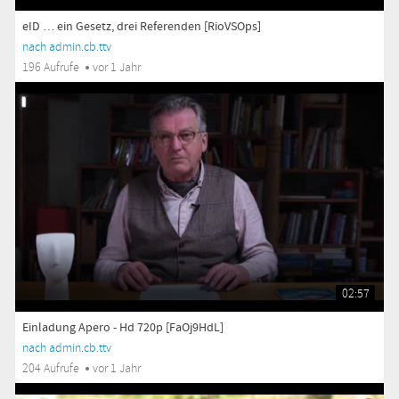
eID … ein Gesetz, drei Referenden [RioVSOps]
nach admin.cb.ttv
196 Aufrufe
vor 1 Jahr
02:57
Einladung Apero - Hd 720p [FaOj9HdL]
nach admin.cb.ttv
204 Aufrufe
vor 1 Jahr