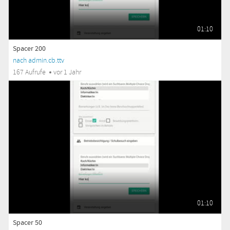
01:10
Spacer 200
nach admin.cb.ttv
167 Aufrufe
vor 1 Jahr
01:10
Spacer 50