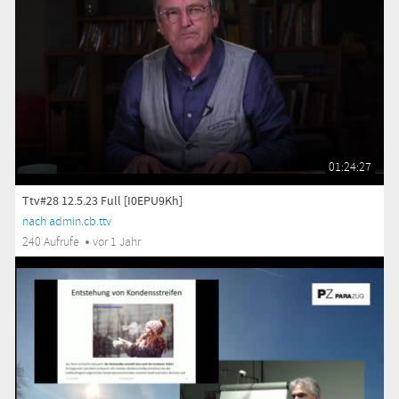
01:24:27
Ttv#28 12.5.23 Full [I0EPU9Kh]
nach admin.cb.ttv
240 Aufrufe
vor 1 Jahr