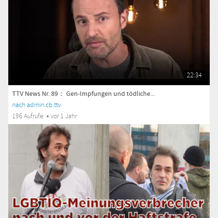
22:34
TTV News Nr. 89： Gen-Impfungen und tödliche...
nach admin.cb.ttv
196 Aufrufe
vor 1 Jahr