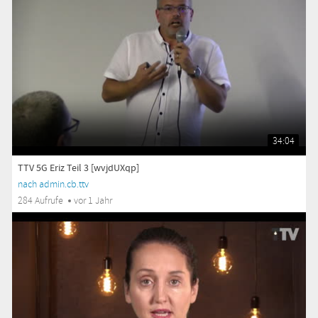
34:04
TTV 5G Eriz Teil 3 [wvjdUXqp]
nach admin.cb.ttv
284 Aufrufe
vor 1 Jahr