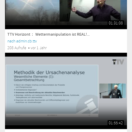
01:31:08
TTV Horizont： Wettermanipulation ist REAL!...
nach admin.cb.ttv
208 Aufrufe
vor 1 Jahr
01:55:42