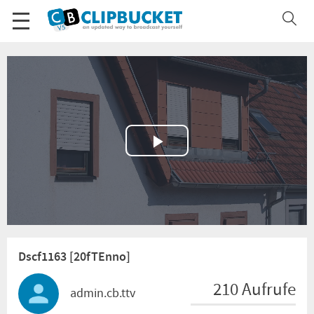
Play
Video
Dscf1163 [20fTEnno]
210 Aufrufe
admin.cb.ttv