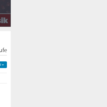
ufe
d