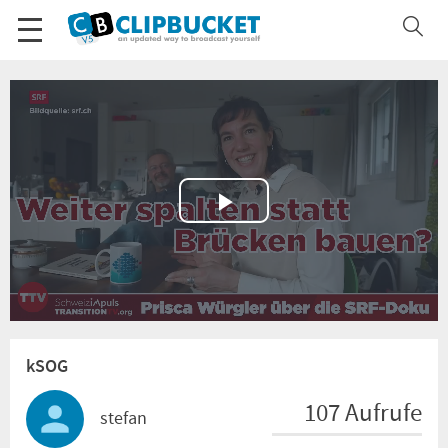
Play
Video
kSOG
107 Aufrufe
stefan