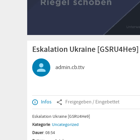
Eskalation Ukraine [GSRU4He9]
admin.cb.ttv
Infos
Freigegeben / Eingebettet
Eskalation Ukraine [GSRU4He9]
Kategorie
:
Uncategorized
Dauer
: 08:54