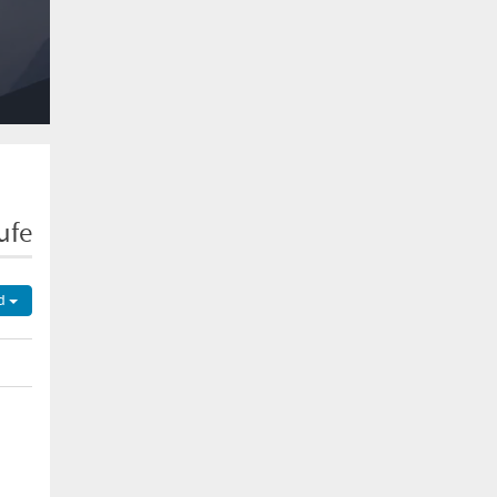
ufe
d