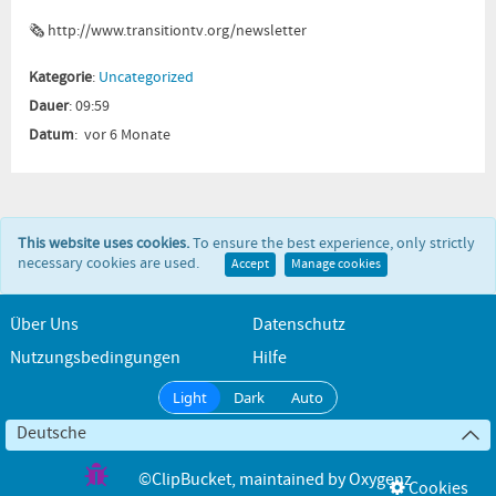
🗞
http://www.transitiontv.org
/newsletter
Kategorie
:
Uncategorized
Dauer
: 09:59
Datum
: vor 6 Monate
This website uses cookies.
To ensure the best experience, only strictly
necessary cookies are used.
Accept
Manage cookies
Über Uns
Datenschutz
Nutzungsbedingungen
Hilfe
Light
Dark
Auto
Deutsche
©ClipBucket
, maintained by
Oxygenz
Cookies