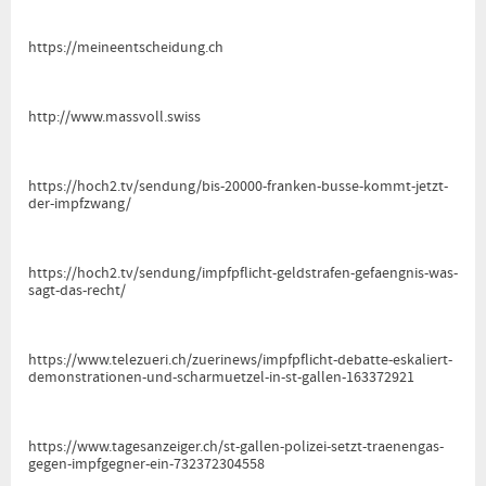
https://meineentscheidung.ch
http://www.massvoll.swiss
https://hoch2.tv/sendung/bis-20000-franken-busse-kommt-jetzt-
der-impfzwang/
https://hoch2.tv/sendung/impfpflicht-geldstrafen-gefaengnis-was-
sagt-das-recht/
https://www.telezueri.ch/zuerinews/impfpflicht-debatte-eskaliert-
demonstrationen-und-scharmuetzel-in-st-gallen-163372921
https://www.tagesanzeiger.ch/st-gallen-polizei-setzt-traenengas-
gegen-impfgegner-ein-732372304558