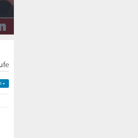
ufe
d