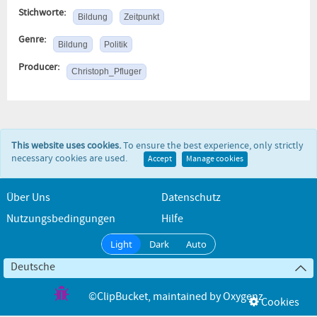
Stichworte:
Bildung
Zeitpunkt
Genre:
Bildung
Politik
Producer:
Christoph_Pfluger
This website uses cookies.
To ensure the best experience, only strictly
necessary cookies are used.
Accept
Manage cookies
Über Uns
Datenschutz
Nutzungsbedingungen
Hilfe
Light
Dark
Auto
Deutsche
©ClipBucket
, maintained by
Oxygenz
Cookies