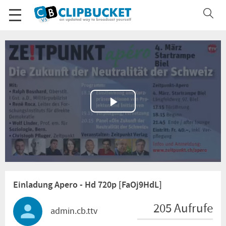
Play
Video
Einladung Apero - Hd 720p [FaOj9HdL]
205 Aufrufe
admin.cb.ttv