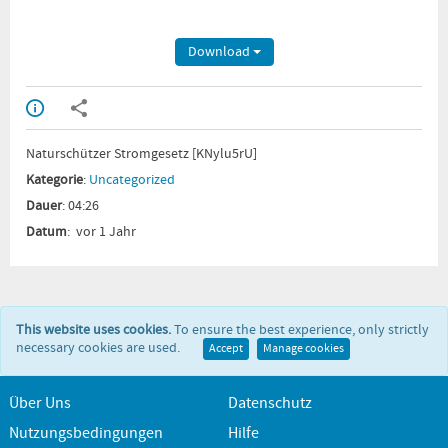
Download
Naturschützer Stromgesetz [KNylu5rU]
Kategorie
:
Uncategorized
Dauer
: 04:26
Datum
: vor 1 Jahr
This website uses cookies.
To ensure the best experience, only strictly
necessary cookies are used.
Accept
Manage cookies
Über Uns
Datenschutz
Nutzungsbedingungen
Hilfe