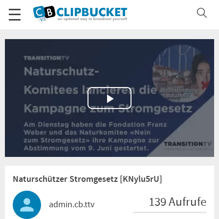
Play
Video
Naturschützer Stromgesetz [KNylu5rU]
139 Aufrufe
admin.cb.ttv