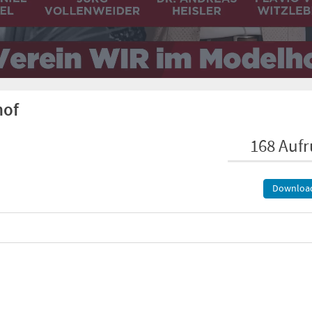
hof
168 Aufr
Downloa