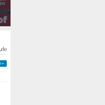
ufe
d