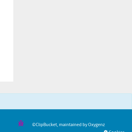
©ClipBucket
, maintained by
Oxygenz