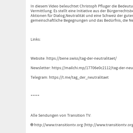
In diesem Video beleuchtet Christoph Pfluger die Bedeutun
Vermittlung. Es stellt eine Initiative aus der Bürgerrech
Aktionen für Dialog,Neutralität und eine Schweiz der gute
gemeinschaftliche Begegnungen und das Bedürfnis, die Neu
Links:
Website:
https://bene.swiss/tag-der-neutralitaet/
Newsletter:
https://mailchi.mp/17706e0c2112/tag-der-neut
Telegram:
https://t.me/tag_der_neutralitaet
*****
Alle Sendungen von Transition TV:
🌐
http://www.transitiontv.org
(
http://www.transitiontv.or