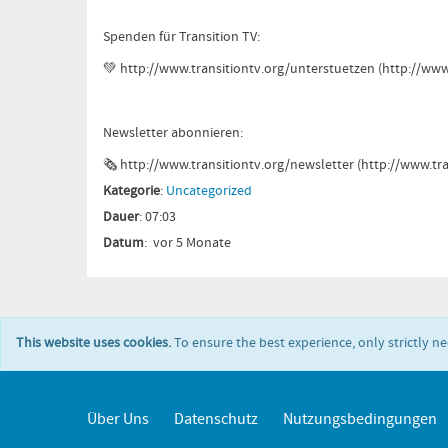
Spenden für Transition TV:
💚
http://www.transitiontv.org
/unterstuetzen (
http://www
Newsletter abonnieren:
🗞
http://www.transitiontv.org
/newsletter (
http://www.tra
Kategorie
:
Uncategorized
Dauer
: 07:03
Datum
: vor 5 Monate
This website uses cookies.
To ensure the best experience, only strictly n
Über Uns
Datenschutz
Nutzungsbedingungen