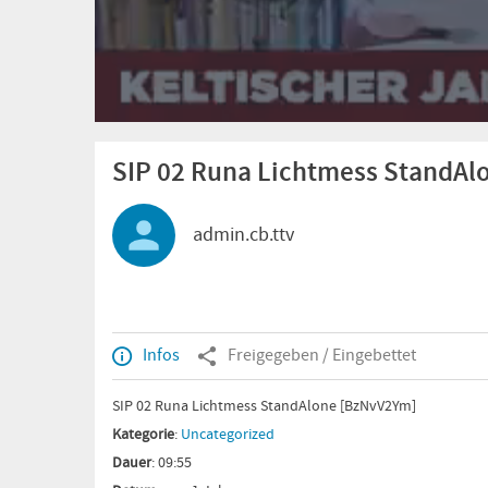
SIP 02 Runa Lichtmess StandAl
admin.cb.ttv
Infos
Freigegeben / Eingebettet
SIP 02 Runa Lichtmess StandAlone [BzNvV2Ym]
Kategorie
:
Uncategorized
Dauer
: 09:55