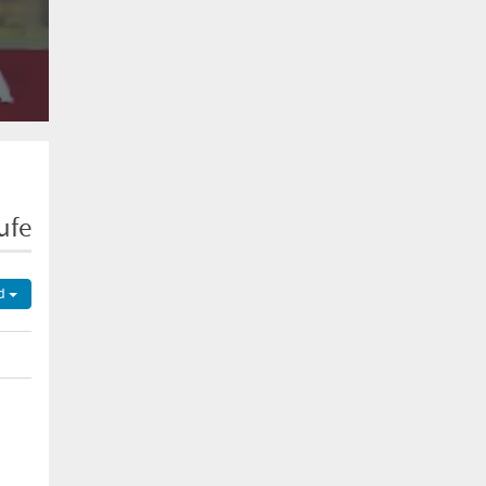
ufe
d