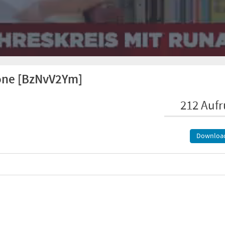
one [BzNvV2Ym]
212 Aufr
Downloa