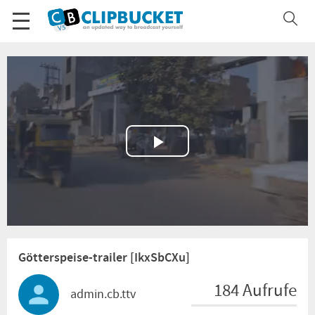
Play
Video
Götterspeise-trailer [IkxSbCXu]
184 Aufrufe
admin.cb.ttv