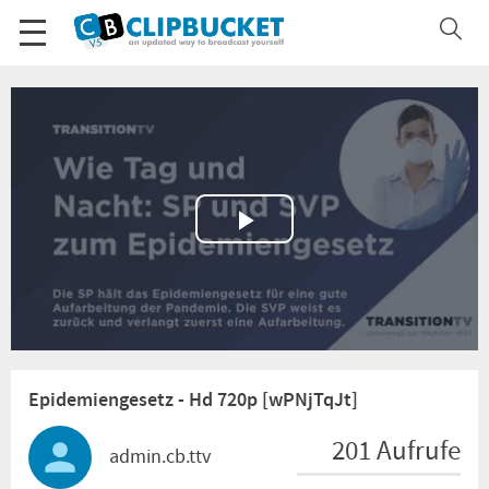
Play
Video
Epidemiengesetz - Hd 720p [wPNjTqJt]
201 Aufrufe
admin.cb.ttv