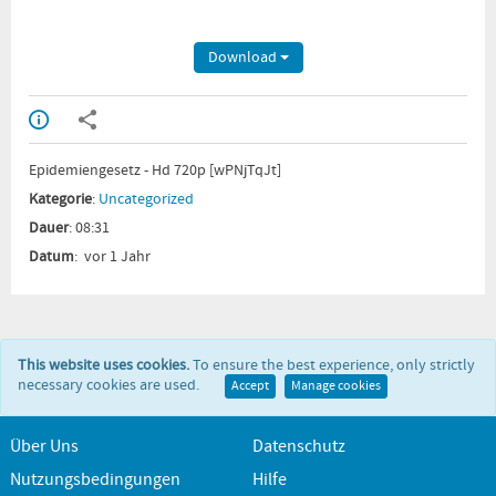
Download
Epidemiengesetz - Hd 720p [wPNjTqJt]
Kategorie
:
Uncategorized
Dauer
: 08:31
Datum
: vor 1 Jahr
This website uses cookies.
To ensure the best experience, only strictly
necessary cookies are used.
Accept
Manage cookies
Über Uns
Datenschutz
Nutzungsbedingungen
Hilfe