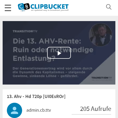
Play
Video
13. Ahv - Hd 720p [UI0EsROr]
205 Aufrufe
admin.cb.ttv