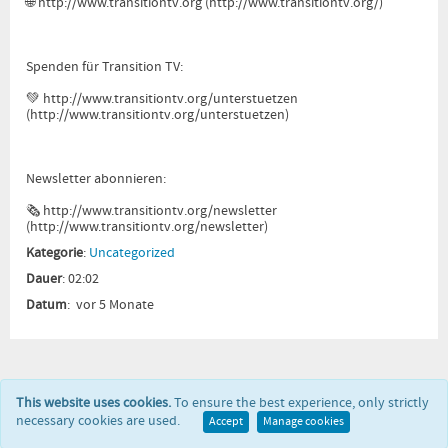
🌐
http://www.transitiontv.org
(
http://www.transitiontv.org/
)
Spenden für Transition TV:
💚
http://www.transitiontv.org
/unterstuetzen
(
http://www.transitiontv.org/
unterstuetzen)
Newsletter abonnieren:
🗞
http://www.transitiontv.org
/newsletter
(
http://www.transitiontv.org/
newsletter)
Kategorie
:
Uncategorized
Dauer
: 02:02
Datum
: vor 5 Monate
This website uses cookies.
To ensure the best experience, only strictly
necessary cookies are used.
Accept
Manage cookies