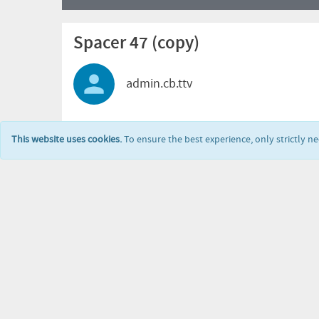
Spacer 47 (copy)
admin.cb.ttv
This website uses cookies.
To ensure the best experience, only strictly n
Infos
Freigegeben / Eingebettet
Spacer 47 (copy)
Kategorie
:
Uncategorized
Dauer
: 01:10
Datum
: vor 1 Jahr