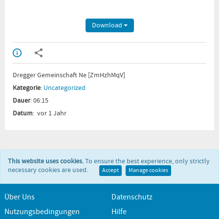
Download
Dregger Gemeinschaft Ne [ZmHzhMqV]
Kategorie
:
Uncategorized
Dauer
: 06:15
Datum
: vor 1 Jahr
This website uses cookies.
To ensure the best experience, only strictly
necessary cookies are used.
Accept
Manage cookies
Über Uns
Datenschutz
Nutzungsbedingungen
Hilfe