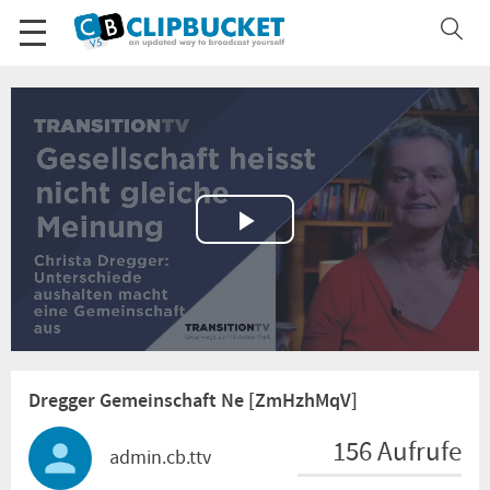
Play
Video
Dregger Gemeinschaft Ne [ZmHzhMqV]
156 Aufrufe
admin.cb.ttv