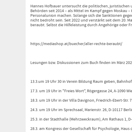
Hannes Hofbauer untersucht die politischen, juristischen u
Behörden seit 2014 – als Mittel im Kampf gegen Moskau –
Personalunion machen. Solange sich die Sanktionen gegen 
nicht bedroht sein. Seit 2022 und verstärkt seit dem 20. 
beraubt. Selbst die Hilfeleistung durch Angehörige oder F
https://mediashop.at/buecher/aller-rechte-beraubt/
Lesungen bzw. Diskussionen zum Buch finden im März 2026
13.3.um 19 Uhr 30 in Verein Bildung Raum geben, Bahnhof
17.3. um 19 Uhr in "Freies Wort", Rögergasse 24, A-1090 Wi
18.3. um 19 Uhr in der Villa Davignon, Friedrich-Ebert-Str. 
24.3. um 19 Uhr im Sprechsaal, Marienstr. 26, D-10117 Berl
25.3. in der Stadthalle (Mehrzweckraum), Am Rathaus 1,
28.3. am Kongress der Gesellschaft für Psychologie, Haus d