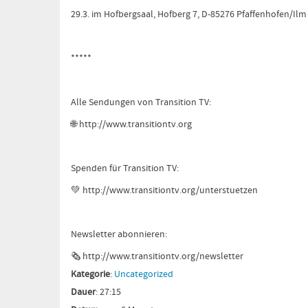
29.3. im Hofbergsaal, Hofberg 7, D-85276 Pfaffenhofen/Ilm
*****
Alle Sendungen von Transition TV:
🌐
http://www.transitiontv.org
Spenden für Transition TV:
💚
http://www.transitiontv.org
/unterstuetzen
Newsletter abonnieren:
🗞
http://www.transitiontv.org
/newsletter
Kategorie
:
Uncategorized
Dauer
: 27:15