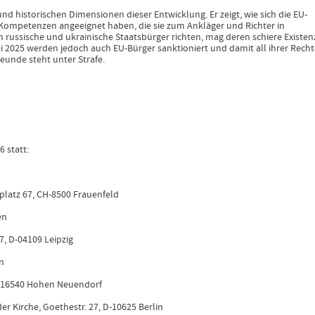
nd historischen Dimensionen dieser Entwicklung. Er zeigt, wie sich die EU-
 Kompetenzen angeeignet haben, die sie zum Ankläger und Richter in
russische und ukrainische Staatsbürger richten, mag deren schiere Existen
Mai 2025 werden jedoch auch EU-Bürger sanktioniert und damit all ihrer Rech
reunde steht unter Strafe.
 statt:
platz 67, CH-8500 Frauenfeld
en
77, D-04109 Leipzig
in
 D-16540 Hohen Neuendorf
er Kirche, Goethestr. 27, D-10625 Berlin