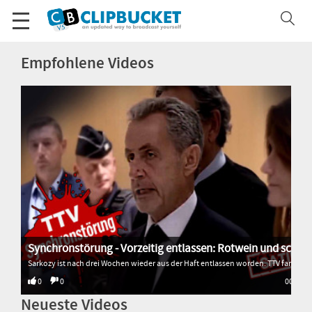
Empfohlene Videos
Synchronstörung - Vorzeitig entlassen: Rotwein und schlimm gesungen
Sarkozy ist nach drei Wochen wieder aus der Haft entlassen worden. TTV fand heraus, warum. * * * * * Alle Sendungen von Transition TV: 🌐 http://www.transitiontv.org Spenden für Transition TV: 💚 http://www.transitiontv.org/unterstuetzen Newsletter abonnieren: 🗞 http://www.transitiontv.org/newsletter
0
0
00:33
Neueste Videos