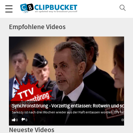
Empfohlene Videos
Synchronstörung - Vorzeitig entlassen: Rotwein und schlimm gesungen
Sarkozy ist nach drei Wochen wieder aus der Haft entlassen worden. TTV fand heraus, warum. * * * * * Alle Sendungen von Transition TV: 🌐 http://www.transitiontv.org Spenden für Transition TV: 💚 http://www.transitiontv.org/unterstuetzen Newsletter abonnieren: 🗞 http://www.transitiontv.org/newsletter
0
0
00:33
Neueste Videos