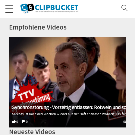
Empfohlene Videos
Synchronstörung - Vorzeitig entlassen: Rotwein und schlimm gesungen
Sarkozy ist nach drei Wochen wieder aus der Haft entlassen worden. TTV fand heraus, warum. * * * * * Alle Sendungen von Transition TV: 🌐 http://www.transitiontv.org Spenden für Transition TV: 💚 http://www.transitiontv.org/unterstuetzen Newsletter abonnieren: 🗞 http://www.transitiontv.org/newsletter
0
0
00:33
Neueste Videos